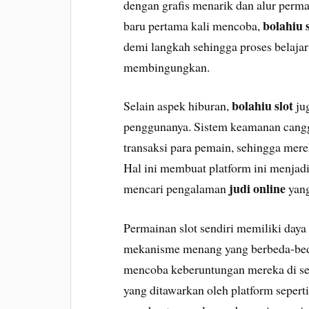
dengan grafis menarik dan alur per
bolahiu s
baru pertama kali mencoba,
demi langkah sehingga proses belaja
membingungkan.
bolahiu slot
Selain aspek hiburan,
ju
penggunanya. Sistem keamanan canggi
transaksi para pemain, sehingga mere
Hal ini membuat platform ini menjadi
judi online
mencari pengalaman
yang
Permainan slot sendiri memiliki daya
mekanisme menang yang berbeda-bed
mencoba keberuntungan mereka di set
yang ditawarkan oleh platform sepert