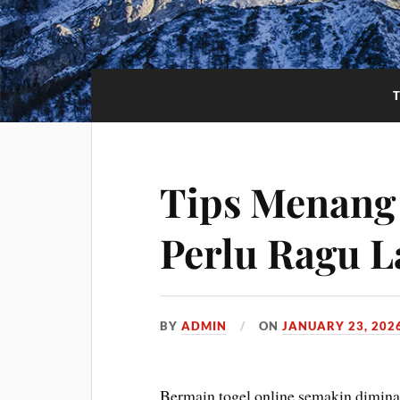
Tips Menang
Perlu Ragu L
BY
ADMIN
ON
JANUARY 23, 202
Bermain togel online semakin dimina