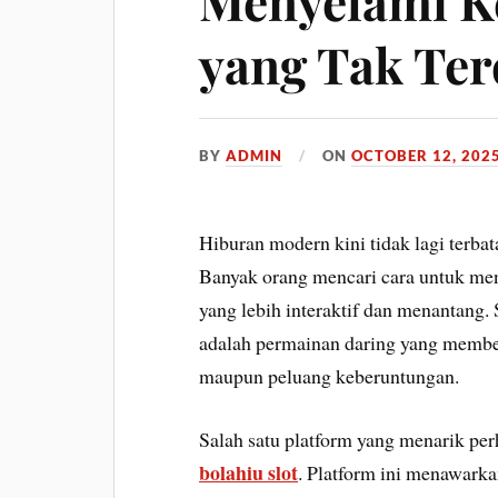
Menyelami K
yang Tak Te
BY
ADMIN
ON
OCTOBER 12, 202
Hiburan modern kini tidak lagi terbat
Banyak orang mencari cara untuk me
yang lebih interaktif dan menantang.
adalah permainan daring yang memberi
maupun peluang keberuntungan.
Salah satu platform yang menarik pe
bolahiu slot
. Platform ini menawark