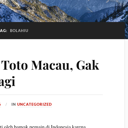
TAG:
BOLAHIU
 Toto Macau, Gak
agi
6
IN
UNCATEGORIZED
ti oleh banyak pemain di Indonesia karena