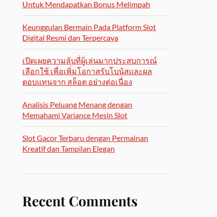
Untuk Mendapatkan Bonus Melimpah
Keunggulan Bermain Pada Platform Slot
Digital Resmi dan Terpercaya
เปิดเผยความลับที่ผู้เล่นมากประสบการณ์
เลือกใช้ เพื่อเพิ่มโอกาสรับโบนัสและผล
ตอบแทนจาก สล็อต อย่างต่อเนื่อง
Analisis Peluang Menang dengan
Memahami Variance Mesin Slot
Slot Gacor Terbaru dengan Permainan
Kreatif dan Tampilan Elegan
Recent Comments