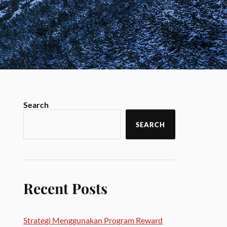
Search
SEARCH
Recent Posts
Strategi Menggunakan Program Reward