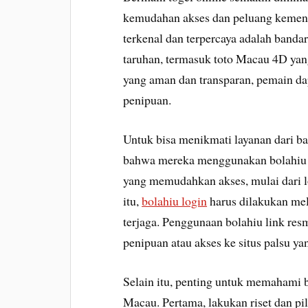
kemudahan akses dan peluang kemenan
terkenal dan terpercaya adalah banda
taruhan, termasuk toto Macau 4D yan
yang aman dan transparan, pemain da
penipuan.
Untuk bisa menikmati layanan dari b
bahwa mereka menggunakan bolahiu r
yang memudahkan akses, mulai dari l
itu,
bolahiu login
harus dilakukan mel
terjaga. Penggunaan bolahiu link resm
penipuan atau akses ke situs palsu yan
Selain itu, penting untuk memahami b
Macau. Pertama, lakukan riset dan pil