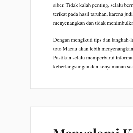
siber. Tidak kalah penting, selalu be
terikat pada hasil taruhan, karena ju
menyenangkan dan tidak menimbulkan
Dengan mengikuti tips dan langkah-l
toto Macau akan lebih menyenangka
Pastikan selalu memperbarui informas
keberlangsungan dan kenyamanan saat