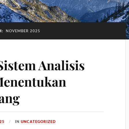
H:
NOVEMBER 2025
istem Analisis
Menentukan
ang
25
IN
UNCATEGORIZED