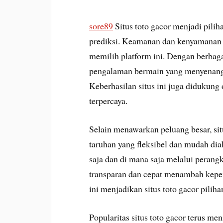
sore89
Situs toto gacor menjadi pilih
prediksi. Keamanan dan kenyamanan m
memilih platform ini. Dengan berbaga
pengalaman bermain yang menyenang
Keberhasilan situs ini juga didukung
terpercaya.
Selain menawarkan peluang besar, sit
taruhan yang fleksibel dan mudah di
saja dan di mana saja melalui perang
transparan dan cepat menambah kepe
ini menjadikan situs toto gacor pilih
Popularitas situs toto gacor terus m