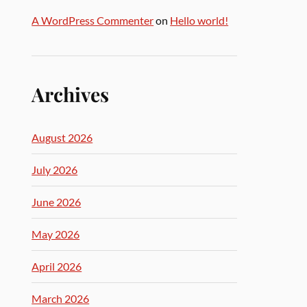
A WordPress Commenter
on
Hello world!
Archives
August 2026
July 2026
June 2026
May 2026
April 2026
March 2026