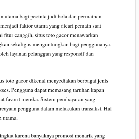
an utama bagi pecinta judi bola dan permainan
enjadi faktor utama yang dicari pemain saat
i fitur canggih, situs toto gacor menawarkan
kan sekaligus menguntungkan bagi penggunanya.
 oleh layanan pelanggan yang responsif dan
us toto gacor dikenal menyediakan berbagai jenis
akses. Pengguna dapat memasang taruhan kapan
kat favorit mereka. Sistem pembayaran yang
rcayaan pengguna dalam melakukan transaksi. Hal
an utama.
eningkat karena banyaknya promosi menarik yang