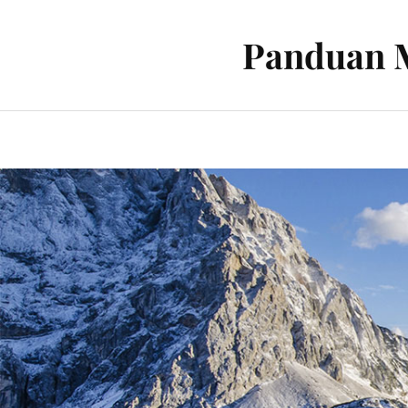
Panduan M