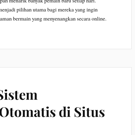
pah menarik banyak pemain baru setiap hari.
 menjadi pilihan utama bagi mereka yang ingin
aman bermain yang menyenangkan secara online.
Sistem
tomatis di Situs