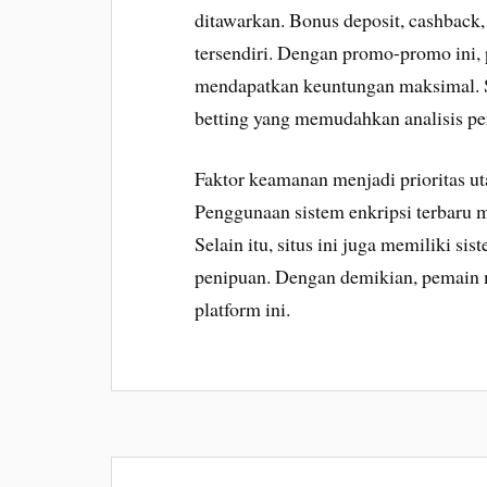
ditawarkan. Bonus deposit, cashback, 
tersendiri. Dengan promo-promo ini,
mendapatkan keuntungan maksimal. Sela
betting yang memudahkan analisis per
Faktor keamanan menjadi prioritas ut
Penggunaan sistem enkripsi terbaru m
Selain itu, situs ini juga memiliki si
penipuan. Dengan demikian, pemain 
platform ini.