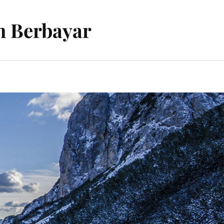
n Berbayar