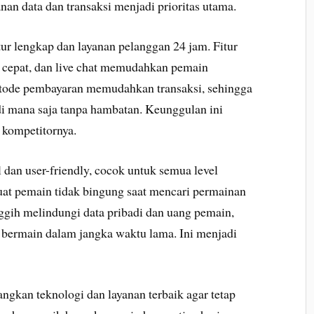
an data dan transaksi menjadi prioritas utama.
itur lengkap dan layanan pelanggan 24 jam. Fitur
t cepat, dan live chat memudahkan pemain
tode pembayaran memudahkan transaksi, sehingga
di mana saja tanpa hambatan. Keunggulan ini
 kompetitornya.
 dan user-friendly, cocok untuk semua level
t pemain tidak bingung saat mencari permainan
ggih melindungi data pribadi dan uang pemain,
 bermain dalam jangka waktu lama. Ini menjadi
ngkan teknologi dan layanan terbaik agar tetap