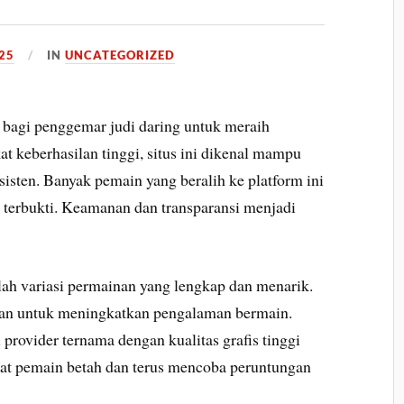
25
IN
UNCATEGORIZED
bagi penggemar judi daring untuk meraih
 keberhasilan tinggi, situs ini dikenal mampu
isten. Banyak pemain yang beralih ke platform ini
 terbukti. Keamanan dan transparansi menjadi
alah variasi permainan yang lengkap dan menarik.
ikan untuk meningkatkan pengalaman bermain.
rovider ternama dengan kualitas grafis tinggi
t pemain betah dan terus mencoba peruntungan