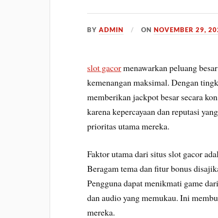
BY
ADMIN
ON
NOVEMBER 29, 20
slot gacor
menawarkan peluang besar 
kemenangan maksimal. Dengan tingkat
memberikan jackpot besar secara kons
karena kepercayaan dan reputasi yang
prioritas utama mereka.
Faktor utama dari situs slot gacor ad
Beragam tema dan fitur bonus disaj
Pengguna dapat menikmati game dari p
dan audio yang memukau. Ini membua
mereka.