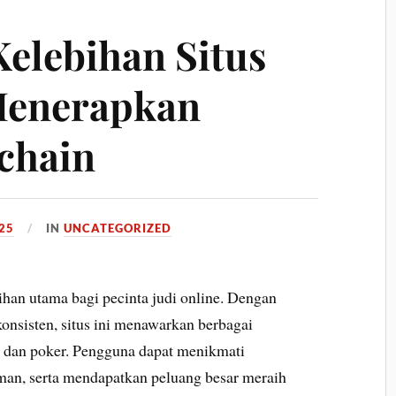
elebihan Situs
Menerapkan
chain
25
IN
UNCATEGORIZED
lihan utama bagi pecinta judi online. Dengan
onsisten, situs ini menawarkan berbagai
l, dan poker. Pengguna dapat menikmati
an, serta mendapatkan peluang besar meraih