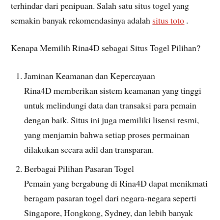
terhindar dari penipuan. Salah satu situs togel yang
semakin banyak rekomendasinya adalah
situs toto
.
Kenapa Memilih Rina4D sebagai Situs Togel Pilihan?
Jaminan Keamanan dan Kepercayaan
Rina4D memberikan sistem keamanan yang tinggi
untuk melindungi data dan transaksi para pemain
dengan baik. Situs ini juga memiliki lisensi resmi,
yang menjamin bahwa setiap proses permainan
dilakukan secara adil dan transparan.
Berbagai Pilihan Pasaran Togel
Pemain yang bergabung di Rina4D dapat menikmati
beragam pasaran togel dari negara-negara seperti
Singapore, Hongkong, Sydney, dan lebih banyak