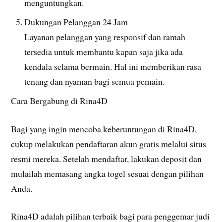
menguntungkan.
Dukungan Pelanggan 24 Jam
Layanan pelanggan yang responsif dan ramah
tersedia untuk membantu kapan saja jika ada
kendala selama bermain. Hal ini memberikan rasa
tenang dan nyaman bagi semua pemain.
Cara Bergabung di Rina4D
Bagi yang ingin mencoba keberuntungan di Rina4D,
cukup melakukan pendaftaran akun gratis melalui situs
resmi mereka. Setelah mendaftar, lakukan deposit dan
mulailah memasang angka togel sesuai dengan pilihan
Anda.
Rina4D adalah pilihan terbaik bagi para penggemar judi