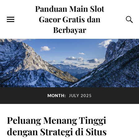
Panduan Main Slot
Gacor Gratis dan
Berbayar
MONTH:
JULY 2025
Peluang Menang Tinggi
dengan Strategi di Situs