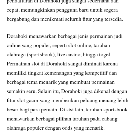
pendaftaran di Dorahoki juga sangat sederhana dan
cepat, memungkinkan pengguna baru untuk segera
bergabung dan menikmati seluruh fitur yang tersedia.
Dorahoki menawarkan berbagai jenis permainan judi
online yang populer, seperti slot online, taruhan
olahraga (sportsbook), live casino, hingga togel.
Permainan slot di Dorahoki sangat diminati karena
memiliki tingkat kemenangan yang kompetitif dan
berbagai tema menarik yang membuat permainan
semakin seru. Selain itu, Dorahoki juga dikenal dengan
fitur slot gacor yang memberikan peluang menang lebih
besar bagi para pemain. Di sisi lain, taruhan sportsbook
menawarkan berbagai pilihan taruhan pada cabang
olahraga populer dengan odds yang menarik.