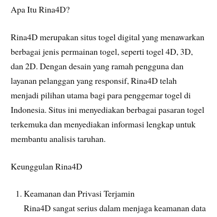
Apa Itu Rina4D?
Rina4D merupakan situs togel digital yang menawarkan
berbagai jenis permainan togel, seperti togel 4D, 3D,
dan 2D. Dengan desain yang ramah pengguna dan
layanan pelanggan yang responsif, Rina4D telah
menjadi pilihan utama bagi para penggemar togel di
Indonesia. Situs ini menyediakan berbagai pasaran togel
terkemuka dan menyediakan informasi lengkap untuk
membantu analisis taruhan.
Keunggulan Rina4D
Keamanan dan Privasi Terjamin
Rina4D sangat serius dalam menjaga keamanan data