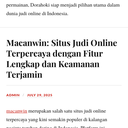
permainan, Dorahoki siap menjadi pilihan utama dalam
dunia judi online di Indonesia.
Macanwin: Situs Judi Online
Terpercaya dengan Fitur
Lengkap dan Keamanan
Terjamin
ADMIN
JULY 29, 2025
macanwin
merupakan salah satu situs judi online
terpercaya yang kini semakin populer di kalangan
pecinta taruhan daring di Indonesia. Platform ini