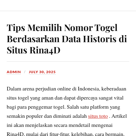
Tips Memilih Nomor Togel
Berdasarkan Data Historis di
Situs Rina4D
ADMIN
JULY 30, 2025
Dalam arena perjudian online di Indonesia, keberadaan
situs togel yang aman dan dapat dipercaya sangat vital
bagi para penggemar togel. Salah satu platform yang
semakin populer dan diminati adalah
situs toto
. Artikel
ini akan menjelaskan secara mendetail mengenai
Rina4D, mulai dari fitur-fitur, kelebihan, cara bermain,