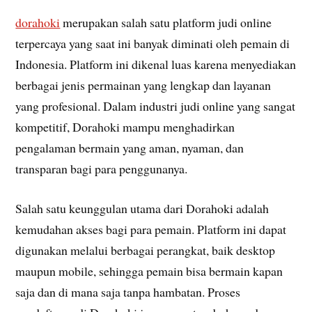
dorahoki
merupakan salah satu platform judi online
terpercaya yang saat ini banyak diminati oleh pemain di
Indonesia. Platform ini dikenal luas karena menyediakan
berbagai jenis permainan yang lengkap dan layanan
yang profesional. Dalam industri judi online yang sangat
kompetitif, Dorahoki mampu menghadirkan
pengalaman bermain yang aman, nyaman, dan
transparan bagi para penggunanya.
Salah satu keunggulan utama dari Dorahoki adalah
kemudahan akses bagi para pemain. Platform ini dapat
digunakan melalui berbagai perangkat, baik desktop
maupun mobile, sehingga pemain bisa bermain kapan
saja dan di mana saja tanpa hambatan. Proses