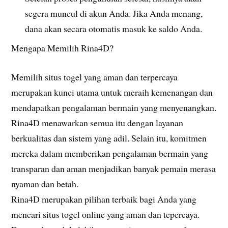
segera muncul di akun Anda. Jika Anda menang,
dana akan secara otomatis masuk ke saldo Anda.
Mengapa Memilih Rina4D?
Memilih situs togel yang aman dan terpercaya
merupakan kunci utama untuk meraih kemenangan dan
mendapatkan pengalaman bermain yang menyenangkan.
Rina4D menawarkan semua itu dengan layanan
berkualitas dan sistem yang adil. Selain itu, komitmen
mereka dalam memberikan pengalaman bermain yang
transparan dan aman menjadikan banyak pemain merasa
nyaman dan betah.
Rina4D merupakan pilihan terbaik bagi Anda yang
mencari situs togel online yang aman dan tepercaya.