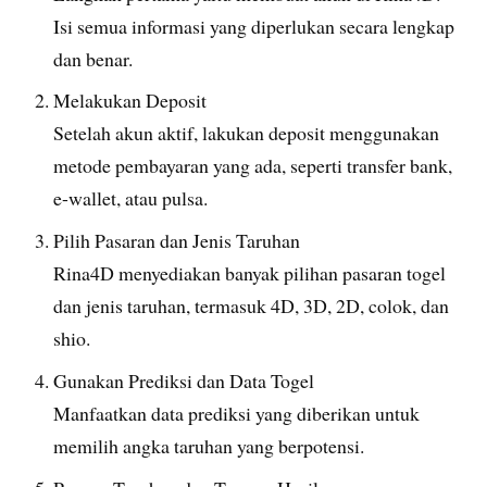
Isi semua informasi yang diperlukan secara lengkap
dan benar.
Melakukan Deposit
Setelah akun aktif, lakukan deposit menggunakan
metode pembayaran yang ada, seperti transfer bank,
e-wallet, atau pulsa.
Pilih Pasaran dan Jenis Taruhan
Rina4D menyediakan banyak pilihan pasaran togel
dan jenis taruhan, termasuk 4D, 3D, 2D, colok, dan
shio.
Gunakan Prediksi dan Data Togel
Manfaatkan data prediksi yang diberikan untuk
memilih angka taruhan yang berpotensi.