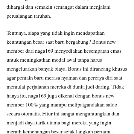
dihargai dan semakin semangat dalam menjalani
petualangan taruhan.
Tentunya, siapa yang tidak ingin mendapatkan
keuntungan besar saat baru bergabung? Bonus new
member dari naga169 menyediakan kesempatan emas
untuk meningkatkan modal awal tanpa harus
mengeluarkan banyak biaya. Bonus ini dirancang khusus
agar pemain baru merasa nyaman dan percaya diri saat
memulai perjalanan mereka di dunia judi daring. Tidak
hanya itu, naga169 juga dikenal dengan bonus new
member 100% yang mampu melipatgandakan saldo
secara otomatis. Fitur ini sangat menguntungkan dan
menjadi daya tarik utama bagi mereka yang ingin
meraih kemenangan besar sejak langkah pertama.