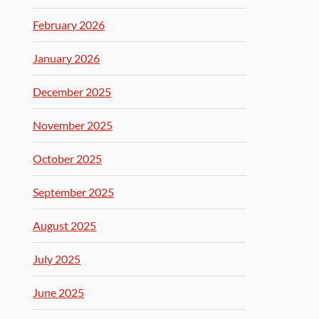
February 2026
January 2026
December 2025
November 2025
October 2025
September 2025
August 2025
July 2025
June 2025