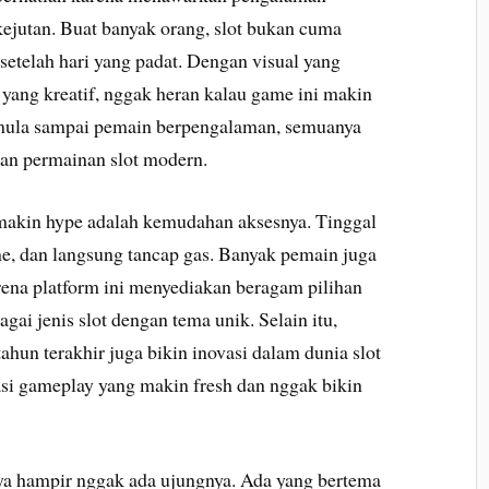
kejutan. Buat banyak orang, slot bukan cuma
 setelah hari yang padat. Dengan visual yang
if yang kreatif, nggak heran kalau game ini makin
emula sampai pemain berpengalaman, semuanya
kan permainan slot modern.
al makin hype adalah kemudahan aksesnya. Tinggal
ame, dan langsung tancap gas. Banyak pemain juga
ena platform ini menyediakan beragam pilihan
gai jenis slot dengan tema unik. Selain itu,
ahun terakhir juga bikin inovasi dalam dunia slot
si gameplay yang makin fresh dan nggak bikin
ya hampir nggak ada ujungnya. Ada yang bertema