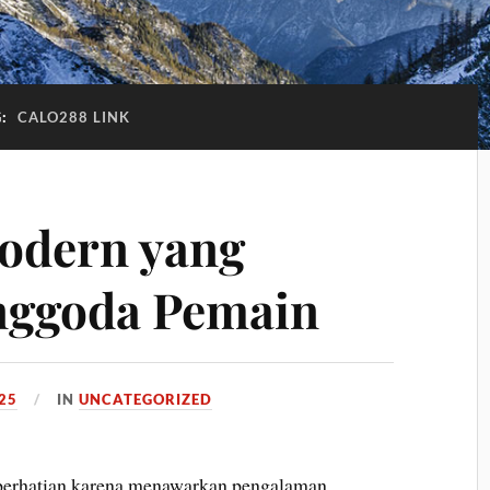
G:
CALO288 LINK
odern yang
ggoda Pemain
25
IN
UNCATEGORIZED
k perhatian karena menawarkan pengalaman