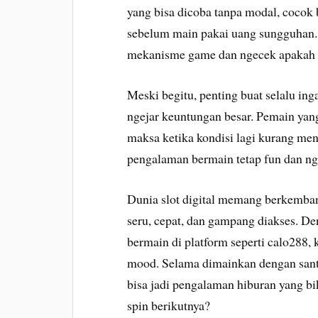
yang bisa dicoba tanpa modal, cocok 
sebelum main pakai uang sungguhan.
mekanisme game dan ngecek apakah r
Meski begitu, penting buat selalu ing
ngejar keuntungan besar. Pemain yang
maksa ketika kondisi lagi kurang men
pengalaman bermain tetap fun dan ngg
Dunia slot digital memang berkembang
seru, cepat, dan gampang diakses. D
bermain di platform seperti calo288, 
mood. Selama dimainkan dengan santai
bisa jadi pengalaman hiburan yang bik
spin berikutnya?