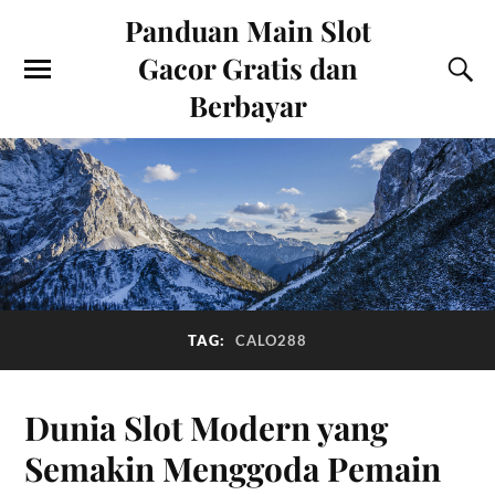
Panduan Main Slot
Gacor Gratis dan
Berbayar
TAG:
CALO288
Dunia Slot Modern yang
Semakin Menggoda Pemain