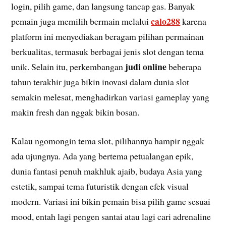
login, pilih game, dan langsung tancap gas. Banyak
calo288
pemain juga memilih bermain melalui
karena
platform ini menyediakan beragam pilihan permainan
berkualitas, termasuk berbagai jenis slot dengan tema
judi online
unik. Selain itu, perkembangan
beberapa
tahun terakhir juga bikin inovasi dalam dunia slot
semakin melesat, menghadirkan variasi gameplay yang
makin fresh dan nggak bikin bosan.
Kalau ngomongin tema slot, pilihannya hampir nggak
ada ujungnya. Ada yang bertema petualangan epik,
dunia fantasi penuh makhluk ajaib, budaya Asia yang
estetik, sampai tema futuristik dengan efek visual
modern. Variasi ini bikin pemain bisa pilih game sesuai
mood, entah lagi pengen santai atau lagi cari adrenaline