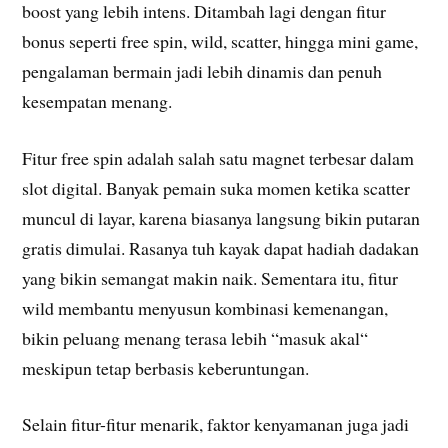
boost yang lebih intens. Ditambah lagi dengan fitur
bonus seperti free spin, wild, scatter, hingga mini game,
pengalaman bermain jadi lebih dinamis dan penuh
kesempatan menang.
Fitur free spin adalah salah satu magnet terbesar dalam
slot digital. Banyak pemain suka momen ketika scatter
muncul di layar, karena biasanya langsung bikin putaran
gratis dimulai. Rasanya tuh kayak dapat hadiah dadakan
yang bikin semangat makin naik. Sementara itu, fitur
wild membantu menyusun kombinasi kemenangan,
bikin peluang menang terasa lebih “masuk akal“
meskipun tetap berbasis keberuntungan.
Selain fitur-fitur menarik, faktor kenyamanan juga jadi