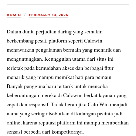
ADMIN
FEBRUARY 14, 2026
Dalam dunia perjudian daring yang semakin
berkembang pesat, platform seperti Calowin
menawarkan pengalaman bermain yang menarik dan
menguntungkan. Keunggulan utama dari situs ini
terletak pada kemudahan akses dan berbagai fitur
menarik yang mampu memikat hati para pemain.
Banyak pengguna baru tertarik untuk mencoba
keberuntungan mereka di Calowin, berkat layanan yang
cepat dan responsif. Tidak heran jika Calo Win menjadi
nama yang sering disebutkan di kalangan pecinta judi
online, karena reputasi platform ini mampu memberikan
sensasi berbeda dari kompetitornya.