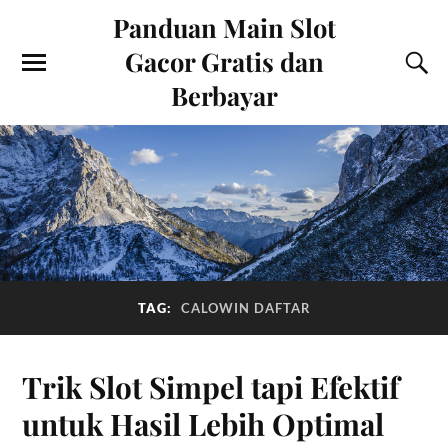
Panduan Main Slot
Gacor Gratis dan
Berbayar
TAG:
CALOWIN DAFTAR
Trik Slot Simpel tapi Efektif
untuk Hasil Lebih Optimal