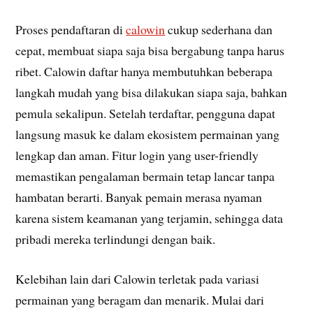
Proses pendaftaran di
calowin
cukup sederhana dan
cepat, membuat siapa saja bisa bergabung tanpa harus
ribet. Calowin daftar hanya membutuhkan beberapa
langkah mudah yang bisa dilakukan siapa saja, bahkan
pemula sekalipun. Setelah terdaftar, pengguna dapat
langsung masuk ke dalam ekosistem permainan yang
lengkap dan aman. Fitur login yang user-friendly
memastikan pengalaman bermain tetap lancar tanpa
hambatan berarti. Banyak pemain merasa nyaman
karena sistem keamanan yang terjamin, sehingga data
pribadi mereka terlindungi dengan baik.
Kelebihan lain dari Calowin terletak pada variasi
permainan yang beragam dan menarik. Mulai dari