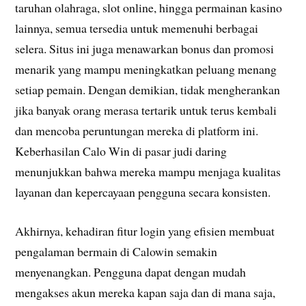
taruhan olahraga, slot online, hingga permainan kasino
lainnya, semua tersedia untuk memenuhi berbagai
selera. Situs ini juga menawarkan bonus dan promosi
menarik yang mampu meningkatkan peluang menang
setiap pemain. Dengan demikian, tidak mengherankan
jika banyak orang merasa tertarik untuk terus kembali
dan mencoba peruntungan mereka di platform ini.
Keberhasilan Calo Win di pasar judi daring
menunjukkan bahwa mereka mampu menjaga kualitas
layanan dan kepercayaan pengguna secara konsisten.
Akhirnya, kehadiran fitur login yang efisien membuat
pengalaman bermain di Calowin semakin
menyenangkan. Pengguna dapat dengan mudah
mengakses akun mereka kapan saja dan di mana saja,