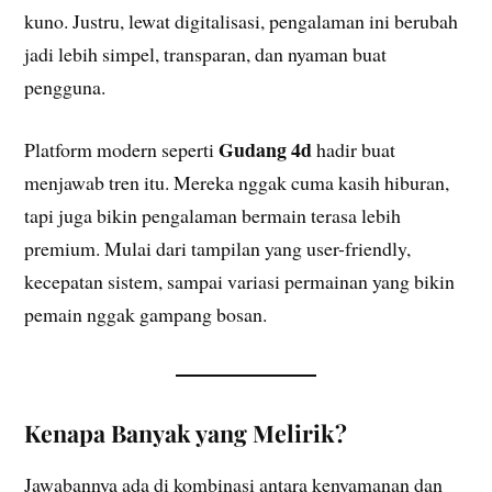
kuno. Justru, lewat digitalisasi, pengalaman ini berubah
jadi lebih simpel, transparan, dan nyaman buat
pengguna.
Gudang 4d
Platform modern seperti
hadir buat
menjawab tren itu. Mereka nggak cuma kasih hiburan,
tapi juga bikin pengalaman bermain terasa lebih
premium. Mulai dari tampilan yang user-friendly,
kecepatan sistem, sampai variasi permainan yang bikin
pemain nggak gampang bosan.
Kenapa Banyak yang Melirik?
Jawabannya ada di kombinasi antara kenyamanan dan