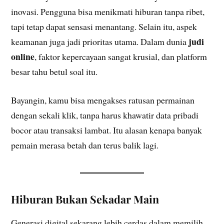
inovasi. Pengguna bisa menikmati hiburan tanpa ribet,
tapi tetap dapat sensasi menantang. Selain itu, aspek
judi
keamanan juga jadi prioritas utama. Dalam dunia
online
, faktor kepercayaan sangat krusial, dan platform
besar tahu betul soal itu.
Bayangin, kamu bisa mengakses ratusan permainan
dengan sekali klik, tanpa harus khawatir data pribadi
bocor atau transaksi lambat. Itu alasan kenapa banyak
pemain merasa betah dan terus balik lagi.
Hiburan Bukan Sekadar Main
Generasi digital sekarang lebih cerdas dalam memilih