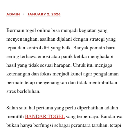
ADMIN
JANUARY 2, 2026
Bermain togel online bisa menjadi kegiatan yang
menyenangkan, asalkan dijalani dengan strategi yang
tepat dan kontrol diri yang baik. Banyak pemain baru
sering terbawa emosi atau panik ketika menghadapi
hasil yang tidak sesuai harapan. Untuk itu, menjaga
ketenangan dan fokus menjadi kunci agar pengalaman
bermain tetap menyenangkan dan tidak menimbulkan
stres berlebihan.
Salah satu hal pertama yang perlu diperhatikan adalah
memilih
BANDAR TOGEL
yang terpercaya. Bandarnya
bukan hanya berfungsi sebagai perantara taruhan, tetapi