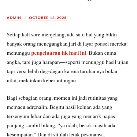
ADMIN
OCTOBER 12, 2025
Setiap kali sore menjelang, ada satu hal yang bikin
banyak orang menegangkan jari di layar ponsel mereka:
pengeluaran hk hari ini
menunggu
. Bukan cuma
angka, tapi juga harapan—seperti menunggu hasil ujian
tapi versi lebih deg-degan karena taruhannya bukan
nilai, melainkan keberuntungan.
Bagi sebagian orang, momen ini jadi rutinitas yang
memacu adrenalin. Begitu hasil keluar, ada yang
tersenyum lebar dan ada juga yang menarik napas
panjang sambil bilang, “ya udah, besok masih ada
kesempatan.” Dan di situlah letak pesonanya.