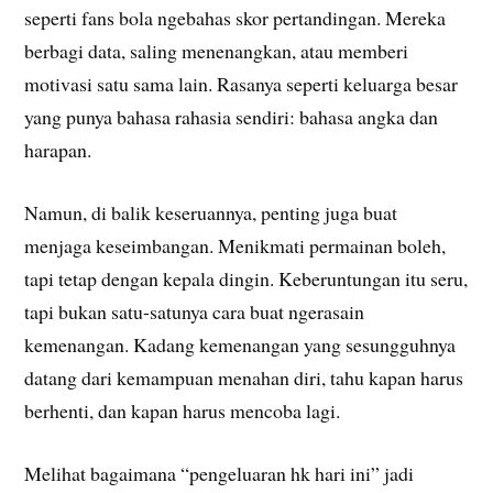
seperti fans bola ngebahas skor pertandingan. Mereka
berbagi data, saling menenangkan, atau memberi
motivasi satu sama lain. Rasanya seperti keluarga besar
yang punya bahasa rahasia sendiri: bahasa angka dan
harapan.
Namun, di balik keseruannya, penting juga buat
menjaga keseimbangan. Menikmati permainan boleh,
tapi tetap dengan kepala dingin. Keberuntungan itu seru,
tapi bukan satu-satunya cara buat ngerasain
kemenangan. Kadang kemenangan yang sesungguhnya
datang dari kemampuan menahan diri, tahu kapan harus
berhenti, dan kapan harus mencoba lagi.
Melihat bagaimana “pengeluaran hk hari ini” jadi