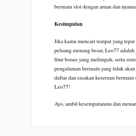
bermain slot dengan aman dan nyama
Kesimpulan
Jika kamu mencari tempat yang tepat
peluang menang besar, Leo77 adalah 
fitur bonus yang melimpah, serta si
pengalaman bermain yang tidak akan 
daftar dan rasakan keseruan bermain 
Leo77!
Ayo, ambil kesempatanmu dan menang