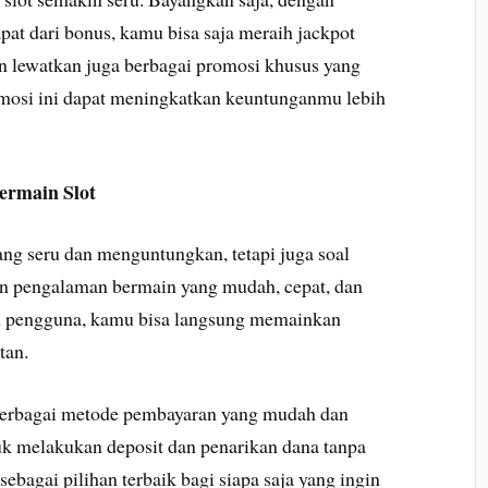
at dari bonus, kamu bisa saja meraih jackpot
n lewatkan juga berbagai promosi khusus yang
omosi ini dapat meningkatkan keuntunganmu lebih
ermain Slot
ng seru dan menguntungkan, tetapi juga soal
n pengalaman bermain yang mudah, cepat, dan
 pengguna, kamu bisa langsung memainkan
tan.
 berbagai metode pembayaran yang mudah dan
k melakukan deposit dan penarikan dana tanpa
ebagai pilihan terbaik bagi siapa saja yang ingin