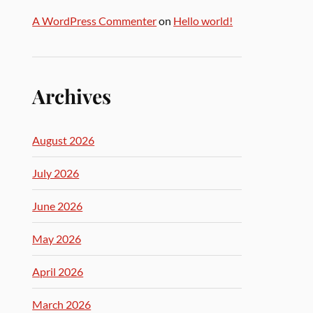
A WordPress Commenter
on
Hello world!
Archives
August 2026
July 2026
June 2026
May 2026
April 2026
March 2026