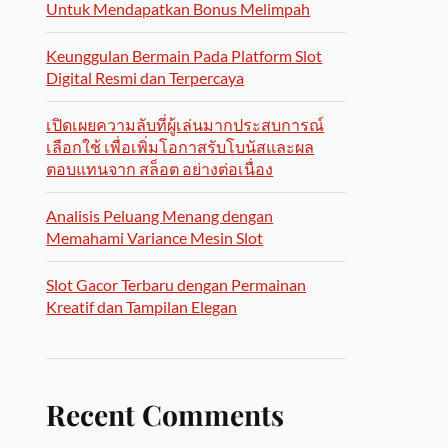
Untuk Mendapatkan Bonus Melimpah
Keunggulan Bermain Pada Platform Slot
Digital Resmi dan Terpercaya
เปิดเผยความลับที่ผู้เล่นมากประสบการณ์
เลือกใช้ เพื่อเพิ่มโอกาสรับโบนัสและผล
ตอบแทนจาก สล็อต อย่างต่อเนื่อง
Analisis Peluang Menang dengan
Memahami Variance Mesin Slot
Slot Gacor Terbaru dengan Permainan
Kreatif dan Tampilan Elegan
Recent Comments