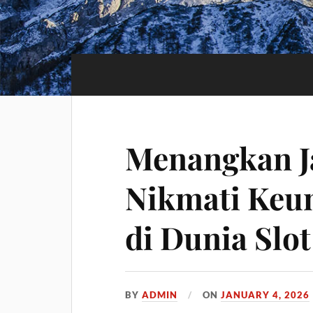
Menangkan J
Nikmati Keun
di Dunia Slot
BY
ADMIN
ON
JANUARY 4, 2026