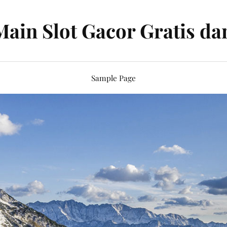
ain Slot Gacor Gratis da
Sample Page