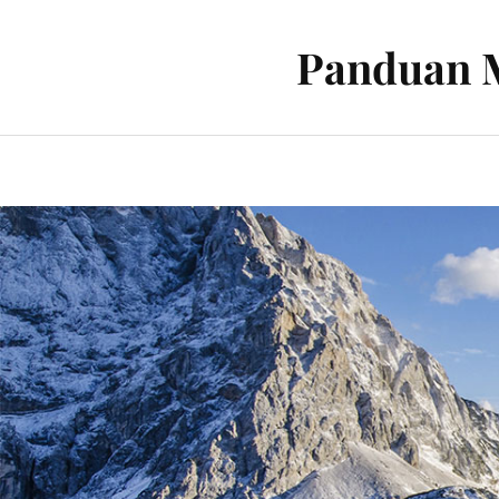
Panduan M