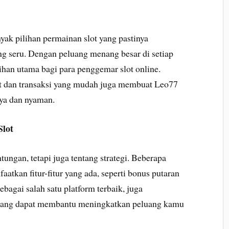
k pilihan permainan slot yang pastinya
 seru. Dengan peluang menang besar di setiap
lihan utama bagi para penggemar slot online.
at dan transaksi yang mudah juga membuat Leo77
ya dan nyaman.
Slot
tungan, tetapi juga tentang strategi. Beberapa
tkan fitur-fitur yang ada, seperti bonus putaran
sebagai salah satu platform terbaik, juga
 yang dapat membantu meningkatkan peluang kamu