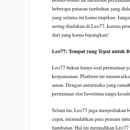
beberapa putaran tambahan yang didap
yang selama ini kamu impikan. Janga
sering diadakan di Leo77, karena pr
dari yang kamu bayangkan!
Leo77: Tempat yang Tepat untuk B
Leo77 bukan hanya soal permainan ya
kenyamanan. Platform ini menawarka
aman. Dengan antarmuka yang ramah
permainan slot favoritmu tanpa kesuli
Selain itu, Leo77 juga menyediakan
cepat, memudahkan para pemain untu
hambatan. Hal ini menjadikan Leo77 s