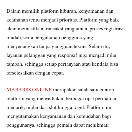
Dalam memilih platform hiburan, kenyamanan dan
keamanan tentu menjadi prioritas. Platform yang baik
akan memastikan transaksi yang aman, proses registrasi
mudah, serta pengalaman pengguna yang
menyenangkan tanpa gangguan teknis. Selain itu,
layanan pelanggan yang responsif juga menjadi nilai
tambah, sehingga setiap pertanyaan atau kendala bisa
terselesaikan dengan cepat.
MABAR88 ONLINE
merupakan salah satu contoh
platform yang menyediakan berbagai opsi permainan
menarik, mulai dari slot hingga togel. Platform ini
mengutamakan kenyamanan dan kemudahan bagi
penggunanya, sehingga pemain dapat menikmati