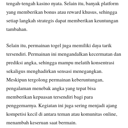
tengah-tengah kasino nyata. Selain itu, banyak platform
yang memberikan bonus atau reward khusus, sehingga
setiap langkah strategis dapat memberikan keuntungan
tambahan.
Selain itu, permainan togel juga memiliki daya tarik
tersendiri. Permainan ini mengandalkan kecermatan dan
prediksi angka, sehingga mampu melatih konsentrasi
sekaligus menghadirkan sensasi menegangkan.
Meskipun tergolong permainan keberuntungan,
pengalaman menebak angka yang tepat bisa
memberikan kepuasan tersendiri bagi para
penggemarnya. Kegiatan ini juga sering menjadi ajang
kompetisi kecil di antara teman atau komunitas online,
menambah keseruan saat bermain.