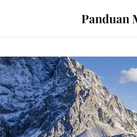
Panduan M