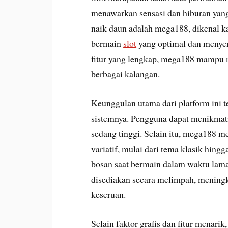
menawarkan sensasi dan hiburan yang 
naik daun adalah mega188, dikenal 
bermain
slot
yang optimal dan menyen
fitur yang lengkap, mega188 mampu m
berbagai kalangan.
Keunggulan utama dari platform ini t
sistemnya. Pengguna dapat menikmati
sedang tinggi. Selain itu, mega188 
variatif, mulai dari tema klasik hin
bosan saat bermain dalam waktu lama. 
disediakan secara melimpah, menin
keseruan.
Selain faktor grafis dan fitur menar