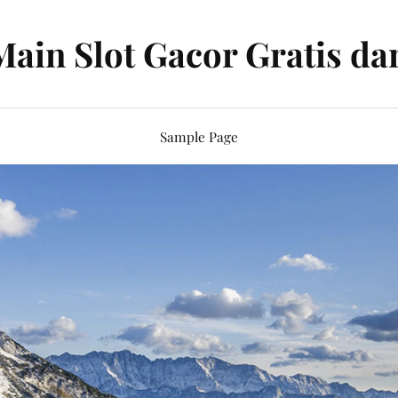
ain Slot Gacor Gratis da
Sample Page