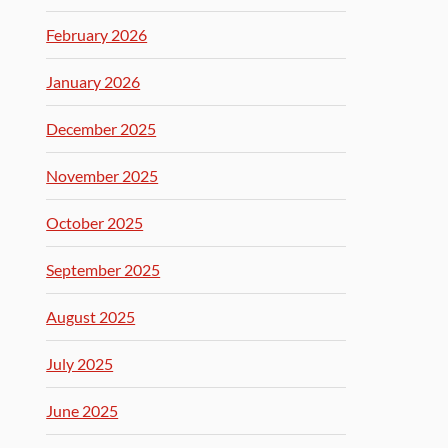
February 2026
January 2026
December 2025
November 2025
October 2025
September 2025
August 2025
July 2025
June 2025