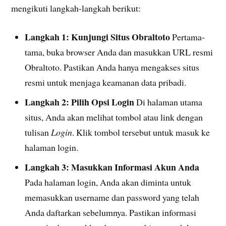
mengikuti langkah-langkah berikut:
Langkah 1: Kunjungi Situs Obraltoto
Pertama-
tama, buka browser Anda dan masukkan URL resmi
Obraltoto. Pastikan Anda hanya mengakses situs
resmi untuk menjaga keamanan data pribadi.
Langkah 2: Pilih Opsi Login
Di halaman utama
situs, Anda akan melihat tombol atau link dengan
tulisan
Login
. Klik tombol tersebut untuk masuk ke
halaman login.
Langkah 3: Masukkan Informasi Akun Anda
Pada halaman login, Anda akan diminta untuk
memasukkan username dan password yang telah
Anda daftarkan sebelumnya. Pastikan informasi