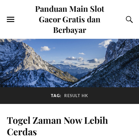
Panduan Main Slot
Gacor Gratis dan
Berbayar
TAG:
RESULT HK
Togel Zaman Now Lebih
Cerdas