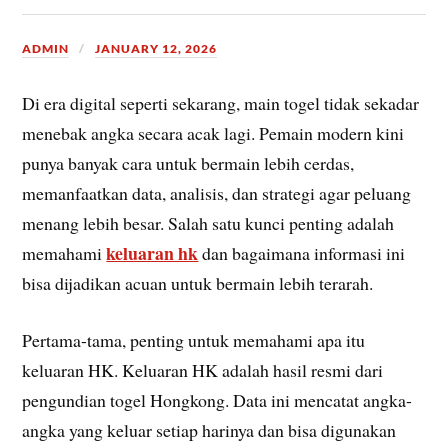
ADMIN
JANUARY 12, 2026
Di era digital seperti sekarang, main togel tidak sekadar
menebak angka secara acak lagi. Pemain modern kini
punya banyak cara untuk bermain lebih cerdas,
memanfaatkan data, analisis, dan strategi agar peluang
menang lebih besar. Salah satu kunci penting adalah
keluaran hk
memahami
dan bagaimana informasi ini
bisa dijadikan acuan untuk bermain lebih terarah.
Pertama-tama, penting untuk memahami apa itu
keluaran HK. Keluaran HK adalah hasil resmi dari
pengundian togel Hongkong. Data ini mencatat angka-
angka yang keluar setiap harinya dan bisa digunakan