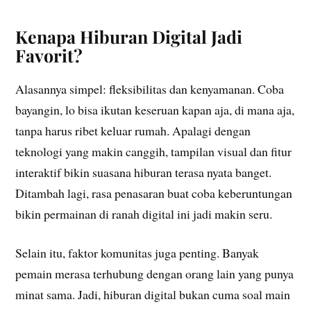
Kenapa Hiburan Digital Jadi
Favorit?
Alasannya simpel: fleksibilitas dan kenyamanan. Coba
bayangin, lo bisa ikutan keseruan kapan aja, di mana aja,
tanpa harus ribet keluar rumah. Apalagi dengan
teknologi yang makin canggih, tampilan visual dan fitur
interaktif bikin suasana hiburan terasa nyata banget.
Ditambah lagi, rasa penasaran buat coba keberuntungan
bikin permainan di ranah digital ini jadi makin seru.
Selain itu, faktor komunitas juga penting. Banyak
pemain merasa terhubung dengan orang lain yang punya
minat sama. Jadi, hiburan digital bukan cuma soal main