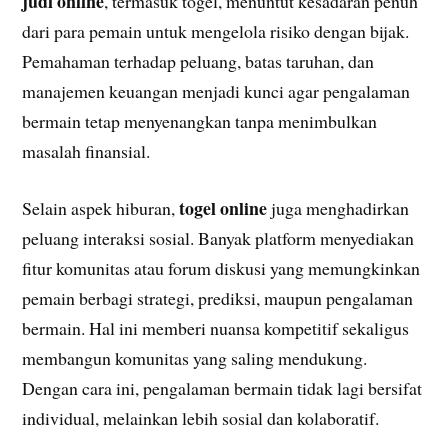
judi online
, termasuk togel, menuntut kesadaran penuh
dari para pemain untuk mengelola risiko dengan bijak.
Pemahaman terhadap peluang, batas taruhan, dan
manajemen keuangan menjadi kunci agar pengalaman
bermain tetap menyenangkan tanpa menimbulkan
masalah finansial.
togel online
Selain aspek hiburan,
juga menghadirkan
peluang interaksi sosial. Banyak platform menyediakan
fitur komunitas atau forum diskusi yang memungkinkan
pemain berbagi strategi, prediksi, maupun pengalaman
bermain. Hal ini memberi nuansa kompetitif sekaligus
membangun komunitas yang saling mendukung.
Dengan cara ini, pengalaman bermain tidak lagi bersifat
individual, melainkan lebih sosial dan kolaboratif.