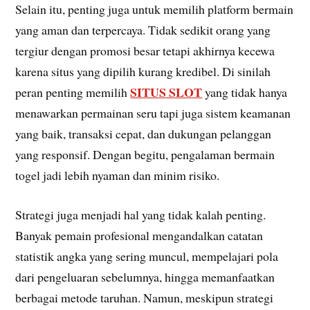
Selain itu, penting juga untuk memilih platform bermain
yang aman dan terpercaya. Tidak sedikit orang yang
tergiur dengan promosi besar tetapi akhirnya kecewa
karena situs yang dipilih kurang kredibel. Di sinilah
SITUS SLOT
peran penting memilih
yang tidak hanya
menawarkan permainan seru tapi juga sistem keamanan
yang baik, transaksi cepat, dan dukungan pelanggan
yang responsif. Dengan begitu, pengalaman bermain
togel jadi lebih nyaman dan minim risiko.
Strategi juga menjadi hal yang tidak kalah penting.
Banyak pemain profesional mengandalkan catatan
statistik angka yang sering muncul, mempelajari pola
dari pengeluaran sebelumnya, hingga memanfaatkan
berbagai metode taruhan. Namun, meskipun strategi