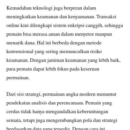
Kemudahan teknologi juga berperan dalam
meningkatkan keamanan dan kenyamanan. Transaksi
online kini dilengkapi sistem enkripsi canggih, sehingga
pemain bisa merasa aman dalam menyetor maupun
menarik dana. Hal ini berbeda dengan metode
konvensional yang sering memunculkan risiko
keamanan. Dengan jaminan keamanan yang lebih baik,
para pemain dapat lebih fokus pada keseruan
permainan.
Dari sisi strategi, permainan angka modern menuntut
pendekatan analisis dan perencanaan. Pemain yang
cerdas tidak hanya mengandalkan keberuntungan
semata, tetapi juga mengembangkan pola dan strategi
berdasarkan data yang tersedia. Dengan cara ini,