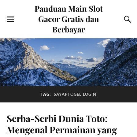
Panduan Main Slot
Gacor Gratis dan
Berbayar
TAG:
SAYAPTOGEL LOGIN
Serba-Serbi Dunia Toto:
Mengenal Permainan yang