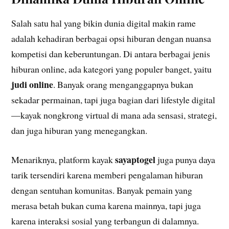
Salah satu hal yang bikin dunia digital makin rame
adalah kehadiran berbagai opsi hiburan dengan nuansa
kompetisi dan keberuntungan. Di antara berbagai jenis
hiburan online, ada kategori yang populer banget, yaitu
judi online
. Banyak orang menganggapnya bukan
sekadar permainan, tapi juga bagian dari lifestyle digital
—kayak nongkrong virtual di mana ada sensasi, strategi,
dan juga hiburan yang menegangkan.
sayaptogel
Menariknya, platform kayak
juga punya daya
tarik tersendiri karena memberi pengalaman hiburan
dengan sentuhan komunitas. Banyak pemain yang
merasa betah bukan cuma karena mainnya, tapi juga
karena interaksi sosial yang terbangun di dalamnya.