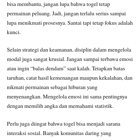
bisa membantu, jangan lupa bahwa togel tetap
permainan peluang. Jadi, jangan terlalu serius sampai
lupa menikmati prosesnya. Santai tapi tetap fokus adalah
kunci.
Selain strategi dan keamanan, disiplin dalam mengelola
modal juga sangat krusial. Jangan sampai terbawa emosi
atau ingin “balas dendam” saat kalah. Tetapkan batas
taruhan, catat hasil kemenangan maupun kekalahan, dan
nikmati permainan sebagai hiburan yang
menyenangkan. Mengelola emosi ini sama pentingnya
dengan memilih angka dan memahami statistik.
Perlu juga diingat bahwa togel bisa menjadi sarana
interaksi sosial. Banyak komunitas daring yang