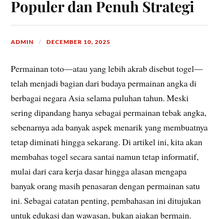
Populer dan Penuh Strategi
ADMIN
DECEMBER 10, 2025
Permainan toto—atau yang lebih akrab disebut togel—
telah menjadi bagian dari budaya permainan angka di
berbagai negara Asia selama puluhan tahun. Meski
sering dipandang hanya sebagai permainan tebak angka,
sebenarnya ada banyak aspek menarik yang membuatnya
tetap diminati hingga sekarang. Di artikel ini, kita akan
membahas togel secara santai namun tetap informatif,
mulai dari cara kerja dasar hingga alasan mengapa
banyak orang masih penasaran dengan permainan satu
ini. Sebagai catatan penting, pembahasan ini ditujukan
untuk edukasi dan wawasan, bukan ajakan bermain.