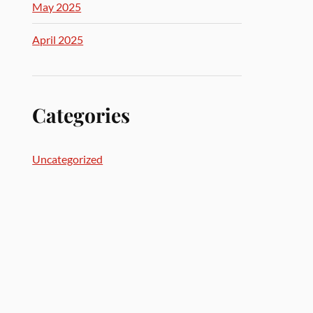
May 2025
April 2025
Categories
Uncategorized