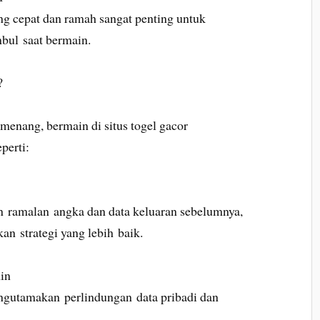
g cepat dan ramah sangat penting untuk
bul saat bermain.
?
enang, bermain di situs togel gacor
perti:
n ramalan angka dan data keluaran sebelumnya,
 strategi yang lebih baik.
in
engutamakan perlindungan data pribadi dan