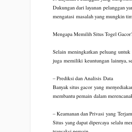
Dukungan dari layanan pelanggan yan
mengatasi masalah yang mungkin tim
Mengapa Memilih Situs Togel Gacor
Selain meningkatkan peluang untuk m
juga memiliki keuntungan lainnya, se
– Prediksi dan Analisis Data
Banyak situs gacor yang menyediaka
membantu pemain dalam merencanakan
– Keamanan dan Privasi yang Terjam
Situs yang dapat dipercaya selalu m
transaksi pemain.