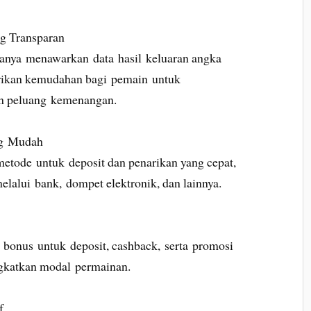
g Transparan
asanya menawarkan data hasil keluaran angka
erikan kemudahan bagi pemain untuk
an peluang kemenangan.
ng Mudah
metode untuk deposit dan penarikan yang cepat,
elalui bank, dompet elektronik, dan lainnya.
bonus untuk deposit, cashback, serta promosi
gkatkan modal permainan.
f