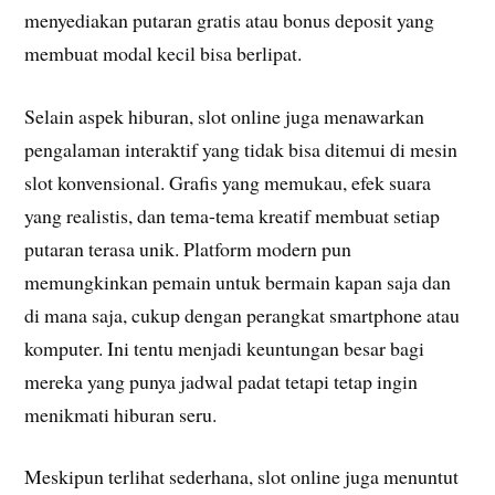
menyediakan putaran gratis atau bonus deposit yang
membuat modal kecil bisa berlipat.
Selain aspek hiburan, slot online juga menawarkan
pengalaman interaktif yang tidak bisa ditemui di mesin
slot konvensional. Grafis yang memukau, efek suara
yang realistis, dan tema-tema kreatif membuat setiap
putaran terasa unik. Platform modern pun
memungkinkan pemain untuk bermain kapan saja dan
di mana saja, cukup dengan perangkat smartphone atau
komputer. Ini tentu menjadi keuntungan besar bagi
mereka yang punya jadwal padat tetapi tetap ingin
menikmati hiburan seru.
Meskipun terlihat sederhana, slot online juga menuntut