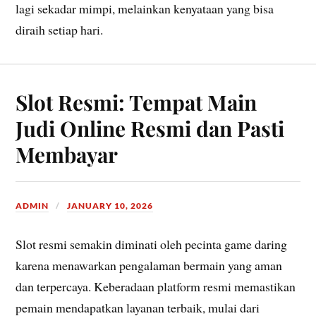
lagi sekadar mimpi, melainkan kenyataan yang bisa
diraih setiap hari.
Slot Resmi: Tempat Main
Judi Online Resmi dan Pasti
Membayar
ADMIN
JANUARY 10, 2026
Slot resmi semakin diminati oleh pecinta game daring
karena menawarkan pengalaman bermain yang aman
dan terpercaya. Keberadaan platform resmi memastikan
pemain mendapatkan layanan terbaik, mulai dari