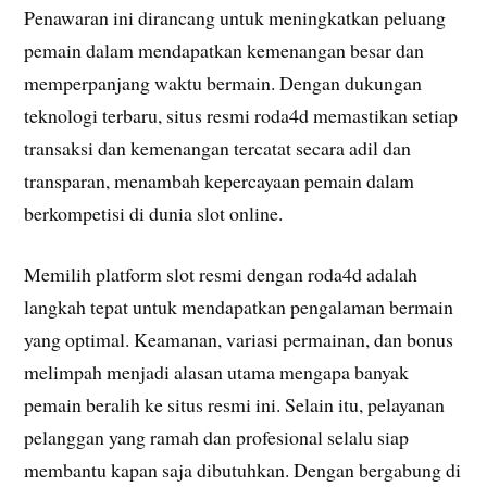
Penawaran ini dirancang untuk meningkatkan peluang
pemain dalam mendapatkan kemenangan besar dan
memperpanjang waktu bermain. Dengan dukungan
teknologi terbaru, situs resmi roda4d memastikan setiap
transaksi dan kemenangan tercatat secara adil dan
transparan, menambah kepercayaan pemain dalam
berkompetisi di dunia slot online.
Memilih platform slot resmi dengan roda4d adalah
langkah tepat untuk mendapatkan pengalaman bermain
yang optimal. Keamanan, variasi permainan, dan bonus
melimpah menjadi alasan utama mengapa banyak
pemain beralih ke situs resmi ini. Selain itu, pelayanan
pelanggan yang ramah dan profesional selalu siap
membantu kapan saja dibutuhkan. Dengan bergabung di