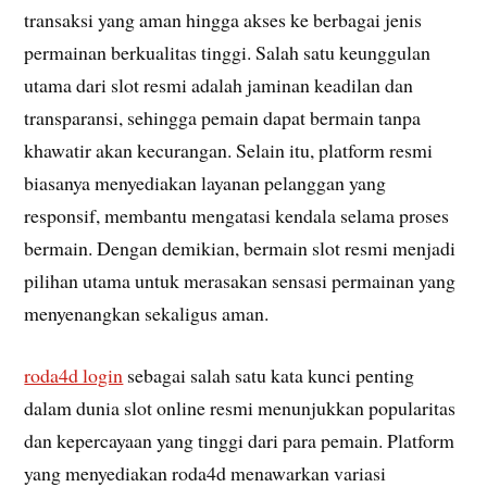
transaksi yang aman hingga akses ke berbagai jenis
permainan berkualitas tinggi. Salah satu keunggulan
utama dari slot resmi adalah jaminan keadilan dan
transparansi, sehingga pemain dapat bermain tanpa
khawatir akan kecurangan. Selain itu, platform resmi
biasanya menyediakan layanan pelanggan yang
responsif, membantu mengatasi kendala selama proses
bermain. Dengan demikian, bermain slot resmi menjadi
pilihan utama untuk merasakan sensasi permainan yang
menyenangkan sekaligus aman.
roda4d login
sebagai salah satu kata kunci penting
dalam dunia slot online resmi menunjukkan popularitas
dan kepercayaan yang tinggi dari para pemain. Platform
yang menyediakan roda4d menawarkan variasi