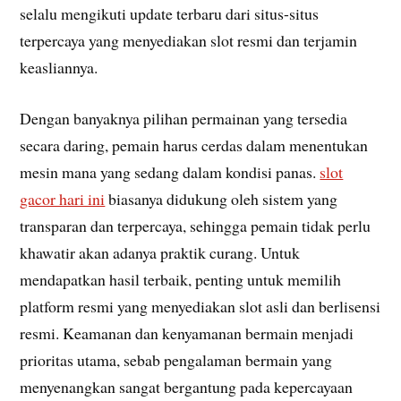
selalu mengikuti update terbaru dari situs-situs
terpercaya yang menyediakan slot resmi dan terjamin
keasliannya.
Dengan banyaknya pilihan permainan yang tersedia
secara daring, pemain harus cerdas dalam menentukan
mesin mana yang sedang dalam kondisi panas.
slot
gacor hari ini
biasanya didukung oleh sistem yang
transparan dan terpercaya, sehingga pemain tidak perlu
khawatir akan adanya praktik curang. Untuk
mendapatkan hasil terbaik, penting untuk memilih
platform resmi yang menyediakan slot asli dan berlisensi
resmi. Keamanan dan kenyamanan bermain menjadi
prioritas utama, sebab pengalaman bermain yang
menyenangkan sangat bergantung pada kepercayaan