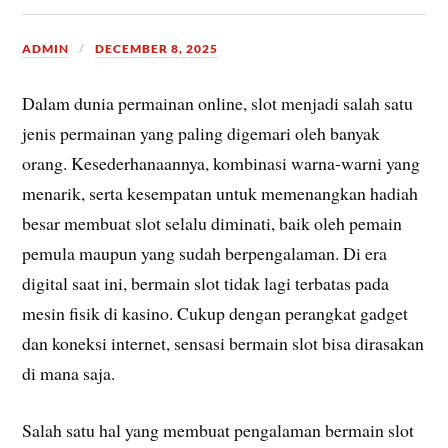
ADMIN
DECEMBER 8, 2025
Dalam dunia permainan online, slot menjadi salah satu
jenis permainan yang paling digemari oleh banyak
orang. Kesederhanaannya, kombinasi warna-warni yang
menarik, serta kesempatan untuk memenangkan hadiah
besar membuat slot selalu diminati, baik oleh pemain
pemula maupun yang sudah berpengalaman. Di era
digital saat ini, bermain slot tidak lagi terbatas pada
mesin fisik di kasino. Cukup dengan perangkat gadget
dan koneksi internet, sensasi bermain slot bisa dirasakan
di mana saja.
Salah satu hal yang membuat pengalaman bermain slot