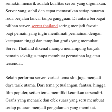
semakin menarik adalah kualitas server yang digunakan.
Server yang stabil dan cepat memastikan setiap putaran
roda berjalan lancar tanpa gangguan. Di antara berbagai
pilihan server,
server thailand
sering menjadi favorit
bagi pemain yang ingin menikmati permainan dengan
kecepatan tinggi dan tampilan grafis yang memukau.
Server Thailand dikenal mampu menampung banyak
pemain sekaligus tanpa membuat permainan lag atau
tersendat.
Selain performa server, variasi tema slot juga menjadi
daya tarik utama. Dari tema petualangan, fantasi, hingga
film populer, setiap tema memiliki keunikan tersendiri.
Grafis yang menarik dan efek suara yang seru membuat
setiap putaran menjadi pengalaman yang memikat.