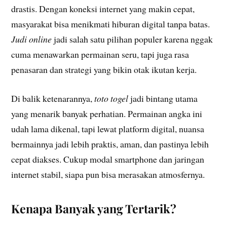
drastis. Dengan koneksi internet yang makin cepat,
masyarakat bisa menikmati hiburan digital tanpa batas.
Judi online
jadi salah satu pilihan populer karena nggak
cuma menawarkan permainan seru, tapi juga rasa
penasaran dan strategi yang bikin otak ikutan kerja.
Di balik ketenarannya,
toto togel
jadi bintang utama
yang menarik banyak perhatian. Permainan angka ini
udah lama dikenal, tapi lewat platform digital, nuansa
bermainnya jadi lebih praktis, aman, dan pastinya lebih
cepat diakses. Cukup modal smartphone dan jaringan
internet stabil, siapa pun bisa merasakan atmosfernya.
Kenapa Banyak yang Tertarik?