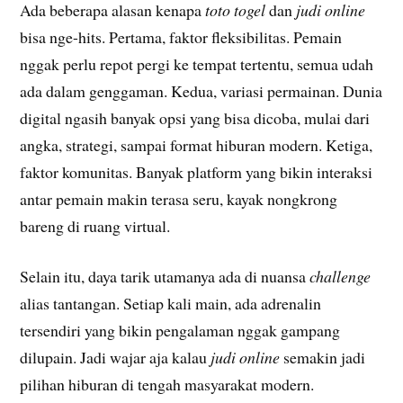
Ada beberapa alasan kenapa
toto togel
dan
judi online
bisa nge-hits. Pertama, faktor fleksibilitas. Pemain
nggak perlu repot pergi ke tempat tertentu, semua udah
ada dalam genggaman. Kedua, variasi permainan. Dunia
digital ngasih banyak opsi yang bisa dicoba, mulai dari
angka, strategi, sampai format hiburan modern. Ketiga,
faktor komunitas. Banyak platform yang bikin interaksi
antar pemain makin terasa seru, kayak nongkrong
bareng di ruang virtual.
Selain itu, daya tarik utamanya ada di nuansa
challenge
alias tantangan. Setiap kali main, ada adrenalin
tersendiri yang bikin pengalaman nggak gampang
dilupain. Jadi wajar aja kalau
judi online
semakin jadi
pilihan hiburan di tengah masyarakat modern.