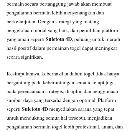
bermain secara bertanggung jawab akan membuat
pengalaman bermain lebih menyenangkan dan
berkelanjutan. Dengan strategi yang matang,
pengelolaan modal yang baik, dan pemilihan platform
Suletoto 4D
yang aman seperti
, peluang untuk meraih
hasil positif dalam permainan togel dapat meningkat
secara signifikan.
Kesimpulannya, keberhasilan dalam togel tidak hanya
bergantung pada keberuntungan semata, tetapi juga
pada perencanaan strategis, disiplin, dan penggunaan
sumber daya yang tersedia dengan optimal. Platform
Suletoto 4D
seperti
menyediakan sarana yang tepat
untuk mendukung semua hal tersebut, menjadikan
pengalaman bermain togel lebih profesional, aman, dan