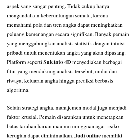
aspek yang sangat penting. Tidak cukup hanya
mengandalkan keberuntungan semata, karena
memahami pola dan tren angka dapat meningkatkan
peluang kemenangan secara signifikan. Banyak pemain
yang menggabungkan analisis statistik dengan intuisi
pribadi untuk menentukan angka yang akan dipasang.
Suletoto 4D
Platform seperti
menyediakan berbagai
fitur yang mendukung analisis tersebut, mulai dari
riwayat keluaran angka hingga prediksi berbasis
algoritma.
Selain strategi angka, manajemen modal juga menjadi
faktor krusial. Pemain disarankan untuk menetapkan
batas taruhan harian maupun mingguan agar risiko
Judi online
kerugian dapat diminimalkan.
memiliki