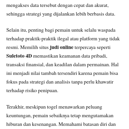
mengakses data tersebut dengan cepat dan akurat,
sehingga strategi yang dijalankan lebih berbasis data.
Selain itu, penting bagi pemain untuk selalu waspada
terhadap praktik-praktik ilegal atau platform yang tidak
judi online
resmi. Memilih situs
terpercaya seperti
Suletoto 4D
memastikan keamanan data pribadi,
transaksi finansial, dan keadilan dalam permainan. Hal
ini menjadi nilai tambah tersendiri karena pemain bisa
fokus pada strategi dan analisis tanpa perlu khawatir
terhadap risiko penipuan.
Terakhir, meskipun togel menawarkan peluang
keuntungan, pemain sebaiknya tetap mengutamakan
hiburan dan kesenangan. Memahami batasan diri dan