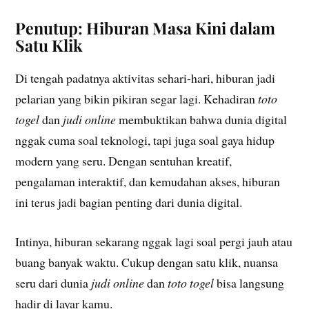
Penutup: Hiburan Masa Kini dalam
Satu Klik
Di tengah padatnya aktivitas sehari-hari, hiburan jadi
pelarian yang bikin pikiran segar lagi. Kehadiran
toto
togel
dan
judi online
membuktikan bahwa dunia digital
nggak cuma soal teknologi, tapi juga soal gaya hidup
modern yang seru. Dengan sentuhan kreatif,
pengalaman interaktif, dan kemudahan akses, hiburan
ini terus jadi bagian penting dari dunia digital.
Intinya, hiburan sekarang nggak lagi soal pergi jauh atau
buang banyak waktu. Cukup dengan satu klik, nuansa
seru dari dunia
judi online
dan
toto togel
bisa langsung
hadir di layar kamu.