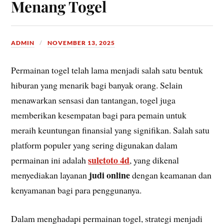
Menang Togel
ADMIN
NOVEMBER 13, 2025
Permainan togel telah lama menjadi salah satu bentuk
hiburan yang menarik bagi banyak orang. Selain
menawarkan sensasi dan tantangan, togel juga
memberikan kesempatan bagi para pemain untuk
meraih keuntungan finansial yang signifikan. Salah satu
platform populer yang sering digunakan dalam
suletoto 4d
permainan ini adalah
, yang dikenal
judi online
menyediakan layanan
dengan keamanan dan
kenyamanan bagi para penggunanya.
Dalam menghadapi permainan togel, strategi menjadi