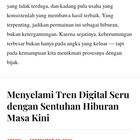
yang tidak terduga, dan kadang pula usaha yang
konsistenlah yang membawa hasil terbaik. Yang
terpenting, jadikan permainan ini sebagai hiburan,
bukan ketergantungan. Karena sejatinya, keberuntungan
terbesar bukan hanya pada angka yang keluar — tapi
pada kemampuan kita menikmati prosesnya dengan
bijak.
Menyelami Tren Digital Seru
dengan Sentuhan Hiburan
Masa Kini