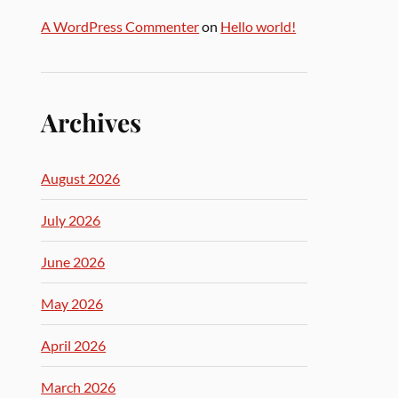
A WordPress Commenter
on
Hello world!
Archives
August 2026
July 2026
June 2026
May 2026
April 2026
March 2026