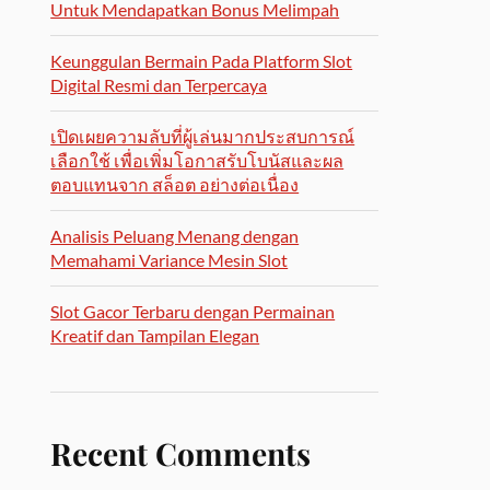
Untuk Mendapatkan Bonus Melimpah
Keunggulan Bermain Pada Platform Slot
Digital Resmi dan Terpercaya
เปิดเผยความลับที่ผู้เล่นมากประสบการณ์
เลือกใช้ เพื่อเพิ่มโอกาสรับโบนัสและผล
ตอบแทนจาก สล็อต อย่างต่อเนื่อง
Analisis Peluang Menang dengan
Memahami Variance Mesin Slot
Slot Gacor Terbaru dengan Permainan
Kreatif dan Tampilan Elegan
Recent Comments