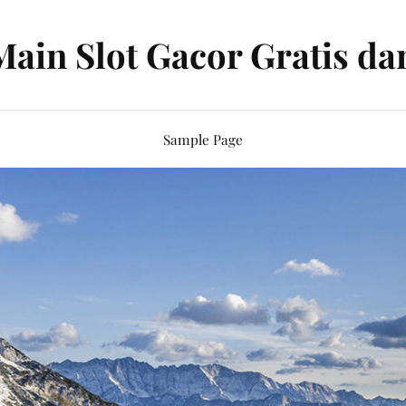
ain Slot Gacor Gratis da
Sample Page