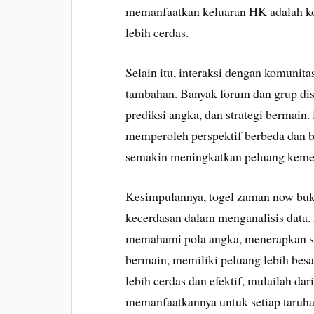
memanfaatkan keluaran HK adalah kom
lebih cerdas.
Selain itu, interaksi dengan komunit
tambahan. Banyak forum dan grup di
prediksi angka, dan strategi bermain
memperoleh perspektif berbeda dan be
semakin meningkatkan peluang kem
Kesimpulannya, togel zaman now buka
kecerdasan dalam menganalisis data
memahami pola angka, menerapkan stra
bermain, memiliki peluang lebih besa
lebih cerdas dan efektif, mulailah d
memanfaatkannya untuk setiap taruh