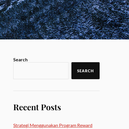
Search
SEARCH
Recent Posts
Strategi Menggunakan Program Reward