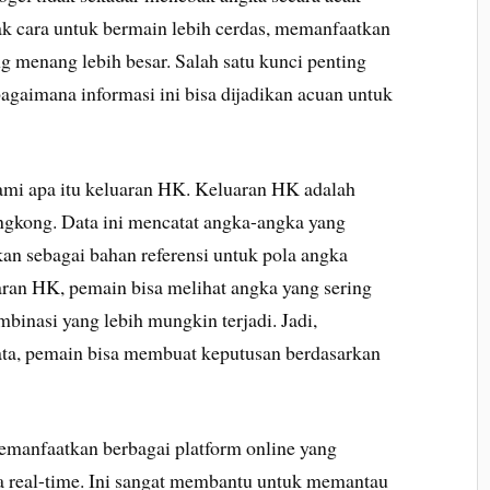
ak cara untuk bermain lebih cerdas, memanfaatkan
ang menang lebih besar. Salah satu kunci penting
agaimana informasi ini bisa dijadikan acuan untuk
mi apa itu keluaran HK. Keluaran HK adalah
ongkong. Data ini mencatat angka-angka yang
kan sebagai bahan referensi untuk pola angka
ran HK, pemain bisa melihat angka yang sering
mbinasi yang lebih mungkin terjadi. Jadi,
ta, pemain bisa membuat keputusan berdasarkan
emanfaatkan berbagai platform online yang
a real-time. Ini sangat membantu untuk memantau