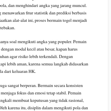
pola, dan menghindari angka yang jarang muncul.
 menawarkan fitur statistik dan prediksi berbasis
tkan alat-alat ini, proses bermain togel menjadi
-tebakan.
hanya soal mengikuti angka yang populer. Pemain
 dengan modal kecil atau besar, kapan harus
han agar risiko lebih terkendali. Dengan
 tapi lebih aman, karena semua langkah didasarkan
la dari keluaran HK.
juga sangat berperan. Bermain secara konsisten
enjaga fokus dan emosi tetap stabil. Pemain
ingkali membuat keputusan yang tidak rasional,
eh karena itu, disiplin dalam mengikuti pola dan