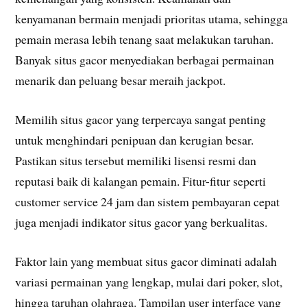
kenyamanan bermain menjadi prioritas utama, sehingga
pemain merasa lebih tenang saat melakukan taruhan.
Banyak situs gacor menyediakan berbagai permainan
menarik dan peluang besar meraih jackpot.
Memilih situs gacor yang terpercaya sangat penting
untuk menghindari penipuan dan kerugian besar.
Pastikan situs tersebut memiliki lisensi resmi dan
reputasi baik di kalangan pemain. Fitur-fitur seperti
customer service 24 jam dan sistem pembayaran cepat
juga menjadi indikator situs gacor yang berkualitas.
Faktor lain yang membuat situs gacor diminati adalah
variasi permainan yang lengkap, mulai dari poker, slot,
hingga taruhan olahraga. Tampilan user interface yang