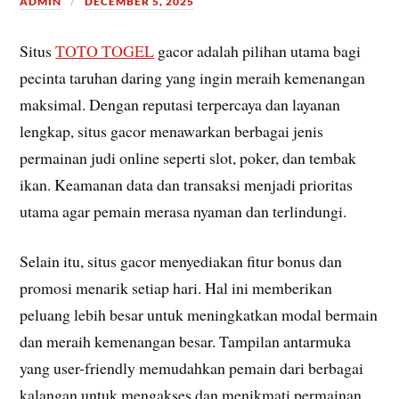
ADMIN
DECEMBER 5, 2025
Situs
TOTO TOGEL
gacor adalah pilihan utama bagi
pecinta taruhan daring yang ingin meraih kemenangan
maksimal. Dengan reputasi terpercaya dan layanan
lengkap, situs gacor menawarkan berbagai jenis
permainan judi online seperti slot, poker, dan tembak
ikan. Keamanan data dan transaksi menjadi prioritas
utama agar pemain merasa nyaman dan terlindungi.
Selain itu, situs gacor menyediakan fitur bonus dan
promosi menarik setiap hari. Hal ini memberikan
peluang lebih besar untuk meningkatkan modal bermain
dan meraih kemenangan besar. Tampilan antarmuka
yang user-friendly memudahkan pemain dari berbagai
kalangan untuk mengakses dan menikmati permainan.