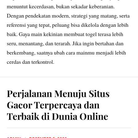
menuntut kecerdasan, bukan sekadar keberanian.
Dengan pendekatan modern, strategi yang matang, serta
referensi yang tepat, peluang bisa dikelola dengan lebih
baik. Gaya main kekinian membuat togel terasa lebih
seru, menantang, dan terarah. Jika ingin bertahan dan
berkembang, saatnya ubah cara mainmu menjadi lebih
cerdas dan terkontrol.
Perjalanan Menuju Situs
Gacor Terpercaya dan
Terbaik di Dunia Online