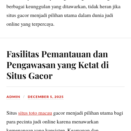
berbagai keunggulan yang ditawarkan, tidak heran jika
situs gacor menjadi pilihan utama dalam dunia judi
online yang terpercaya.
Fasilitas Pemantauan dan
Pengawasan yang Ketat di
Situs Gacor
ADMIN
DECEMBER 5, 2025
Situs
situs toto macau
gacor menjadi pilihan utama bagi
para pecinta judi online karena menawarkan
kemenangan yang konsisten. Keamanan dan