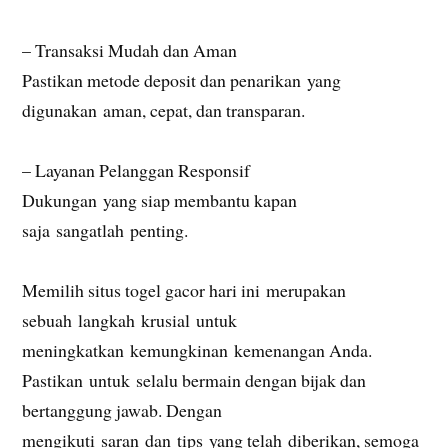
– Transaksi Mudah dan Aman
Pastikan metode deposit dan penarikan yang
digunakan aman, cepat, dan transparan.
– Layanan Pelanggan Responsif
Dukungan yang siap membantu kapan
saja sangatlah penting.
Memilih situs togel gacor hari ini merupakan
sebuah langkah krusial untuk
meningkatkan kemungkinan kemenangan Anda.
Pastikan untuk selalu bermain dengan bijak dan
bertanggung jawab. Dengan
mengikuti saran dan tips yang telah diberikan, semoga