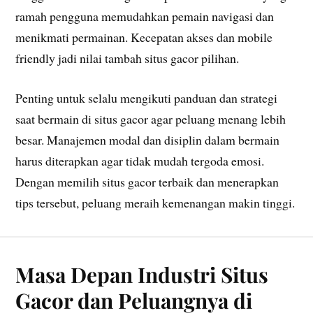
ramah pengguna memudahkan pemain navigasi dan
menikmati permainan. Kecepatan akses dan mobile
friendly jadi nilai tambah situs gacor pilihan.
Penting untuk selalu mengikuti panduan dan strategi
saat bermain di situs gacor agar peluang menang lebih
besar. Manajemen modal dan disiplin dalam bermain
harus diterapkan agar tidak mudah tergoda emosi.
Dengan memilih situs gacor terbaik dan menerapkan
tips tersebut, peluang meraih kemenangan makin tinggi.
Masa Depan Industri Situs
Gacor dan Peluangnya di