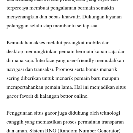
terpercaya membuat pengalaman bermain semakin
menyenangkan dan bebas khawatir. Dukungan layanan
pelanggan selalu siap membantu setiap saat.
Kemudahan akses melalui perangkat mobile dan
desktop memungkinkan pemain bermain kapan saja dan
di mana saja. Interface yang user-friendly memudahkan
navigasi dan transaksi. Promosi serta bonus menarik
sering diberikan untuk menarik pemain baru maupun
mempertahankan pemain lama. Hal ini menjadikan situs
gacor favorit di kalangan bettor online.
Penggunaan situs gacor juga didukung oleh teknologi
canggih yang memastikan proses permainan transparan
dan aman. Sistem RNG (Random Number Generator)