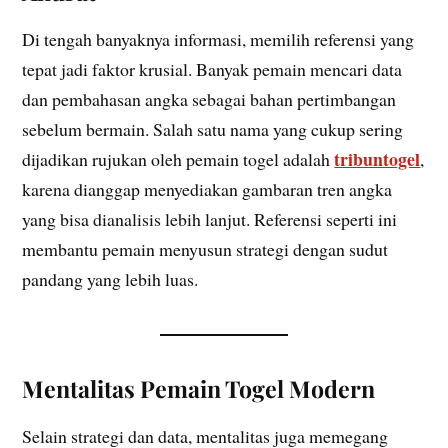
Di tengah banyaknya informasi, memilih referensi yang
tepat jadi faktor krusial. Banyak pemain mencari data
dan pembahasan angka sebagai bahan pertimbangan
sebelum bermain. Salah satu nama yang cukup sering
tribuntogel
dijadikan rujukan oleh pemain togel adalah
,
karena dianggap menyediakan gambaran tren angka
yang bisa dianalisis lebih lanjut. Referensi seperti ini
membantu pemain menyusun strategi dengan sudut
pandang yang lebih luas.
Mentalitas Pemain Togel Modern
Selain strategi dan data, mentalitas juga memegang