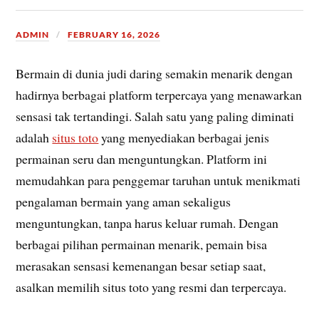
ADMIN
FEBRUARY 16, 2026
Bermain di dunia judi daring semakin menarik dengan
hadirnya berbagai platform terpercaya yang menawarkan
sensasi tak tertandingi. Salah satu yang paling diminati
adalah
situs toto
yang menyediakan berbagai jenis
permainan seru dan menguntungkan. Platform ini
memudahkan para penggemar taruhan untuk menikmati
pengalaman bermain yang aman sekaligus
menguntungkan, tanpa harus keluar rumah. Dengan
berbagai pilihan permainan menarik, pemain bisa
merasakan sensasi kemenangan besar setiap saat,
asalkan memilih situs toto yang resmi dan terpercaya.