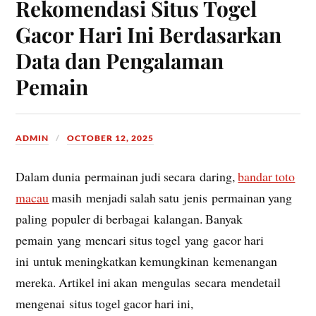
Rekomendasi Situs Togel
Gacor Hari Ini Berdasarkan
Data dan Pengalaman
Pemain
ADMIN
OCTOBER 12, 2025
Dalam dunia permainan judi secara daring,
bandar toto
macau
masih menjadi salah satu jenis permainan yang
paling populer di berbagai kalangan. Banyak
pemain yang mencari situs togel yang gacor hari
ini untuk meningkatkan kemungkinan kemenangan
mereka. Artikel ini akan mengulas secara mendetail
mengenai situs togel gacor hari ini,