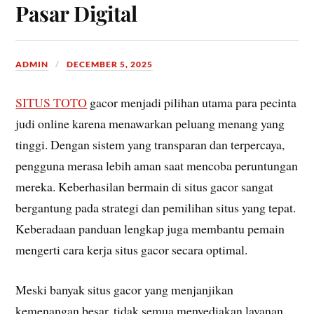
Pasar Digital
ADMIN
DECEMBER 5, 2025
SITUS TOTO
gacor menjadi pilihan utama para pecinta
judi online karena menawarkan peluang menang yang
tinggi. Dengan sistem yang transparan dan terpercaya,
pengguna merasa lebih aman saat mencoba peruntungan
mereka. Keberhasilan bermain di situs gacor sangat
bergantung pada strategi dan pemilihan situs yang tepat.
Keberadaan panduan lengkap juga membantu pemain
mengerti cara kerja situs gacor secara optimal.
Meski banyak situs gacor yang menjanjikan
kemenangan besar, tidak semua menyediakan layanan