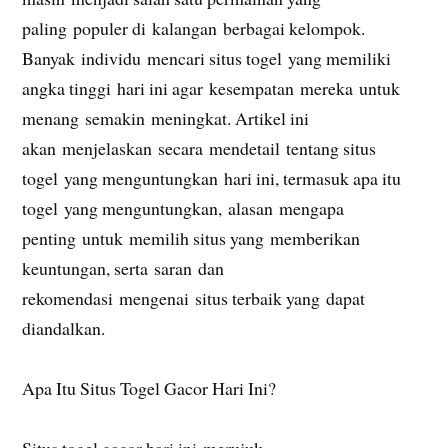
paling populer di kalangan berbagai kelompok.
Banyak individu mencari situs togel yang memiliki
angka tinggi hari ini agar kesempatan mereka untuk
menang semakin meningkat. Artikel ini
akan menjelaskan secara mendetail tentang situs
togel yang menguntungkan hari ini, termasuk apa itu
togel yang menguntungkan, alasan mengapa
penting untuk memilih situs yang memberikan
keuntungan, serta saran dan
rekomendasi mengenai situs terbaik yang dapat
diandalkan.
Apa Itu Situs Togel Gacor Hari Ini?