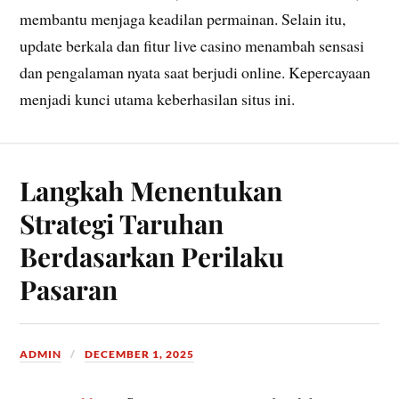
membantu menjaga keadilan permainan. Selain itu,
update berkala dan fitur live casino menambah sensasi
dan pengalaman nyata saat berjudi online. Kepercayaan
menjadi kunci utama keberhasilan situs ini.
Langkah Menentukan
Strategi Taruhan
Berdasarkan Perilaku
Pasaran
ADMIN
DECEMBER 1, 2025