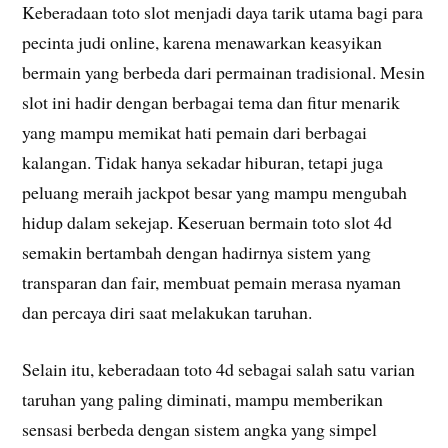
Keberadaan toto slot menjadi daya tarik utama bagi para
pecinta judi online, karena menawarkan keasyikan
bermain yang berbeda dari permainan tradisional. Mesin
slot ini hadir dengan berbagai tema dan fitur menarik
yang mampu memikat hati pemain dari berbagai
kalangan. Tidak hanya sekadar hiburan, tetapi juga
peluang meraih jackpot besar yang mampu mengubah
hidup dalam sekejap. Keseruan bermain toto slot 4d
semakin bertambah dengan hadirnya sistem yang
transparan dan fair, membuat pemain merasa nyaman
dan percaya diri saat melakukan taruhan.
Selain itu, keberadaan toto 4d sebagai salah satu varian
taruhan yang paling diminati, mampu memberikan
sensasi berbeda dengan sistem angka yang simpel