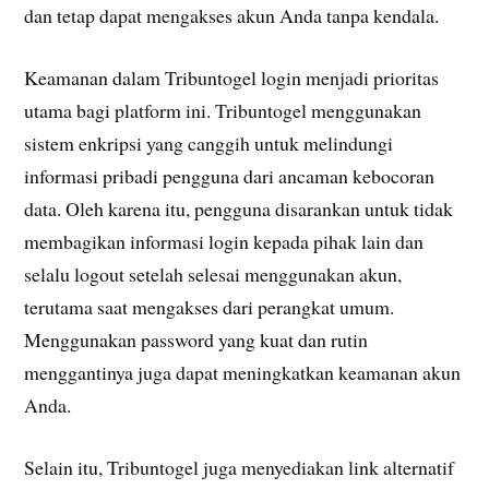
dan tetap dapat mengakses akun Anda tanpa kendala.
Keamanan dalam Tribuntogel login menjadi prioritas
utama bagi platform ini. Tribuntogel menggunakan
sistem enkripsi yang canggih untuk melindungi
informasi pribadi pengguna dari ancaman kebocoran
data. Oleh karena itu, pengguna disarankan untuk tidak
membagikan informasi login kepada pihak lain dan
selalu logout setelah selesai menggunakan akun,
terutama saat mengakses dari perangkat umum.
Menggunakan password yang kuat dan rutin
menggantinya juga dapat meningkatkan keamanan akun
Anda.
Selain itu, Tribuntogel juga menyediakan link alternatif