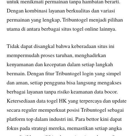
untuk menikmati permainan tanpa hambatan berarti.
Dengan kombinasi layanan berkualitas dan variasi
permainan yang lengkap, Tribuntogel menjadi pilihan
utama di antara berbagai situs togel online lainnya.
Tidak dapat disangkal bahwa keberadaan situs ini
mempermudah proses taruhan, menghadirkan
kenyamanan dan kecepatan dalam setiap langkah
bermain. Dengan fitur Tribuntogel login yang simpel
dan aman, setiap pengguna bisa langsung mengakses
berbagai layanan tanpa risiko keamanan data bocor.
Ketersediaan data togel HK yang terpercaya dan update
secara reguler memperkuat posisi Tribuntogel sebagai
platform top dalam industri ini. Para bettor kini dapat
fokus pada strategi mereka, memastikan setiap angka