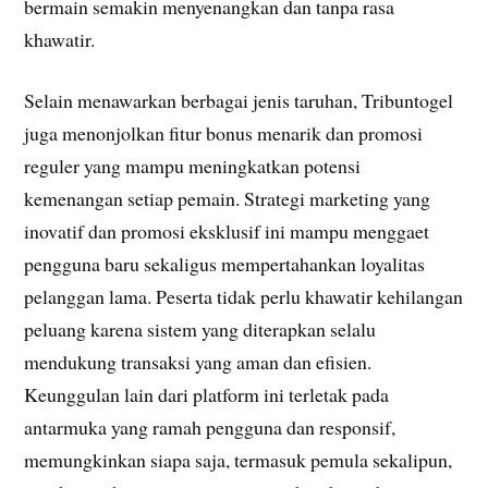
bermain semakin menyenangkan dan tanpa rasa
khawatir.
Selain menawarkan berbagai jenis taruhan, Tribuntogel
juga menonjolkan fitur bonus menarik dan promosi
reguler yang mampu meningkatkan potensi
kemenangan setiap pemain. Strategi marketing yang
inovatif dan promosi eksklusif ini mampu menggaet
pengguna baru sekaligus mempertahankan loyalitas
pelanggan lama. Peserta tidak perlu khawatir kehilangan
peluang karena sistem yang diterapkan selalu
mendukung transaksi yang aman dan efisien.
Keunggulan lain dari platform ini terletak pada
antarmuka yang ramah pengguna dan responsif,
memungkinkan siapa saja, termasuk pemula sekalipun,