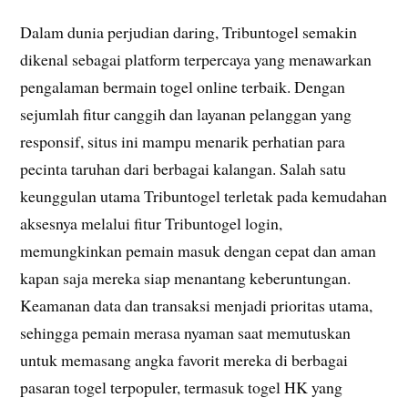
Dalam dunia perjudian daring, Tribuntogel semakin
dikenal sebagai platform terpercaya yang menawarkan
pengalaman bermain togel online terbaik. Dengan
sejumlah fitur canggih dan layanan pelanggan yang
responsif, situs ini mampu menarik perhatian para
pecinta taruhan dari berbagai kalangan. Salah satu
keunggulan utama Tribuntogel terletak pada kemudahan
aksesnya melalui fitur Tribuntogel login,
memungkinkan pemain masuk dengan cepat dan aman
kapan saja mereka siap menantang keberuntungan.
Keamanan data dan transaksi menjadi prioritas utama,
sehingga pemain merasa nyaman saat memutuskan
untuk memasang angka favorit mereka di berbagai
pasaran togel terpopuler, termasuk togel HK yang