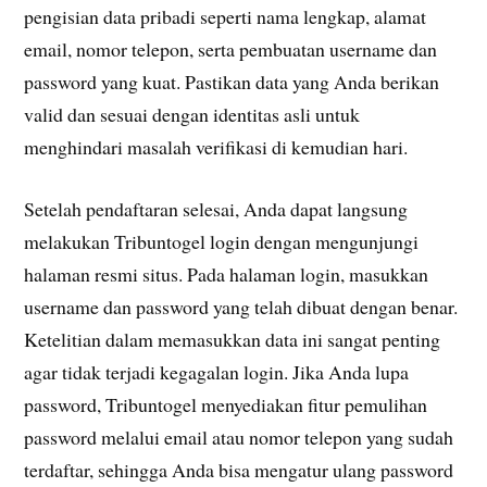
pengisian data pribadi seperti nama lengkap, alamat
email, nomor telepon, serta pembuatan username dan
password yang kuat. Pastikan data yang Anda berikan
valid dan sesuai dengan identitas asli untuk
menghindari masalah verifikasi di kemudian hari.
Setelah pendaftaran selesai, Anda dapat langsung
melakukan Tribuntogel login dengan mengunjungi
halaman resmi situs. Pada halaman login, masukkan
username dan password yang telah dibuat dengan benar.
Ketelitian dalam memasukkan data ini sangat penting
agar tidak terjadi kegagalan login. Jika Anda lupa
password, Tribuntogel menyediakan fitur pemulihan
password melalui email atau nomor telepon yang sudah
terdaftar, sehingga Anda bisa mengatur ulang password