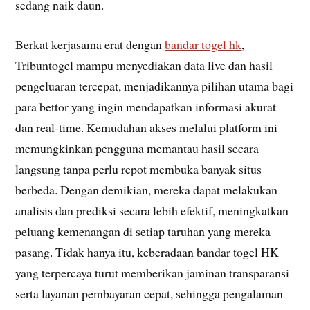
sedang naik daun.
Berkat kerjasama erat dengan
bandar togel hk
,
Tribuntogel mampu menyediakan data live dan hasil
pengeluaran tercepat, menjadikannya pilihan utama bagi
para bettor yang ingin mendapatkan informasi akurat
dan real-time. Kemudahan akses melalui platform ini
memungkinkan pengguna memantau hasil secara
langsung tanpa perlu repot membuka banyak situs
berbeda. Dengan demikian, mereka dapat melakukan
analisis dan prediksi secara lebih efektif, meningkatkan
peluang kemenangan di setiap taruhan yang mereka
pasang. Tidak hanya itu, keberadaan bandar togel HK
yang terpercaya turut memberikan jaminan transparansi
serta layanan pembayaran cepat, sehingga pengalaman