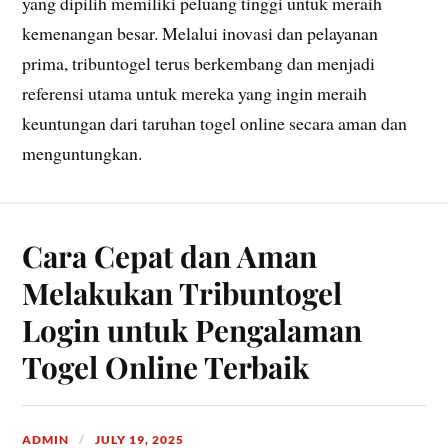
yang dipilih memiliki peluang tinggi untuk meraih
kemenangan besar. Melalui inovasi dan pelayanan
prima, tribuntogel terus berkembang dan menjadi
referensi utama untuk mereka yang ingin meraih
keuntungan dari taruhan togel online secara aman dan
menguntungkan.
Cara Cepat dan Aman
Melakukan Tribuntogel
Login untuk Pengalaman
Togel Online Terbaik
ADMIN
JULY 19, 2025