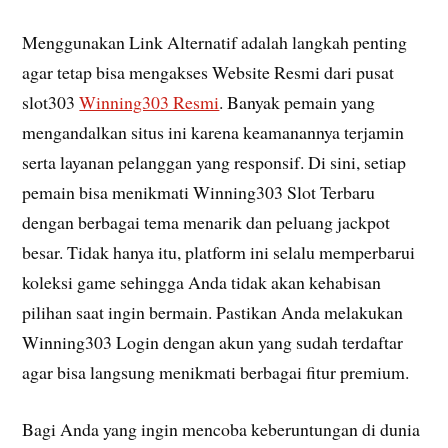
Menggunakan Link Alternatif adalah langkah penting
agar tetap bisa mengakses Website Resmi dari pusat
slot303
Winning303 Resmi
. Banyak pemain yang
mengandalkan situs ini karena keamanannya terjamin
serta layanan pelanggan yang responsif. Di sini, setiap
pemain bisa menikmati Winning303 Slot Terbaru
dengan berbagai tema menarik dan peluang jackpot
besar. Tidak hanya itu, platform ini selalu memperbarui
koleksi game sehingga Anda tidak akan kehabisan
pilihan saat ingin bermain. Pastikan Anda melakukan
Winning303 Login dengan akun yang sudah terdaftar
agar bisa langsung menikmati berbagai fitur premium.
Bagi Anda yang ingin mencoba keberuntungan di dunia