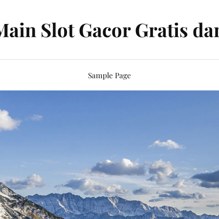
ain Slot Gacor Gratis da
Sample Page