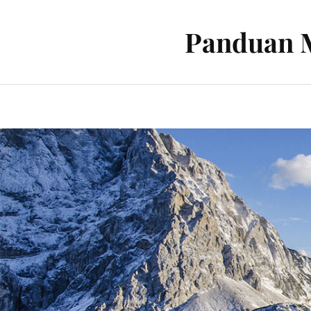
Panduan M