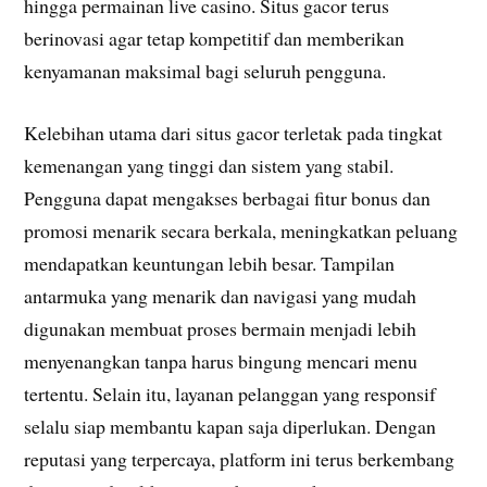
hingga permainan live casino. Situs gacor terus
berinovasi agar tetap kompetitif dan memberikan
kenyamanan maksimal bagi seluruh pengguna.
Kelebihan utama dari situs gacor terletak pada tingkat
kemenangan yang tinggi dan sistem yang stabil.
Pengguna dapat mengakses berbagai fitur bonus dan
promosi menarik secara berkala, meningkatkan peluang
mendapatkan keuntungan lebih besar. Tampilan
antarmuka yang menarik dan navigasi yang mudah
digunakan membuat proses bermain menjadi lebih
menyenangkan tanpa harus bingung mencari menu
tertentu. Selain itu, layanan pelanggan yang responsif
selalu siap membantu kapan saja diperlukan. Dengan
reputasi yang terpercaya, platform ini terus berkembang