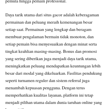
pemula hingga pemain profesional.
Daya tarik utama dari situs gacor adalah keberagaman
permainan dan peluang meraih kemenangan besar
setiap saat. Permainan yang lengkap dan beragam
membuat pengalaman bermain tidak monoton, dan
setiap pemain bisa menyesuaikan dengan minat serta
tingkat keahlian masing-masing. Bonus dan promosi
yang sering diberikan juga menjadi daya tarik utama,
meningkatkan peluang mendapatkan keuntungan lebih
besar dari modal yang dikeluarkan. Fasilitas pendukung
seperti turnamen reguler dan sistem referral juga
menambah kepuasan pengguna. Dengan terus
memperhatikan kualitas layanan, platform ini tetap
menjadi pilihan utama dalam dunia taruhan online yang