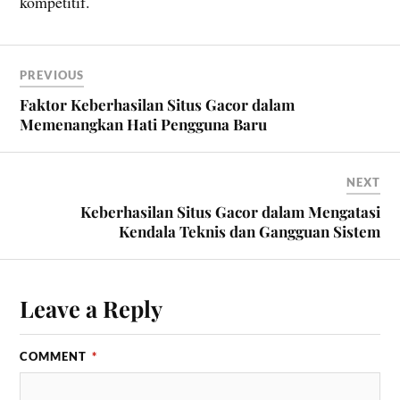
kompetitif.
PREVIOUS
Faktor Keberhasilan Situs Gacor dalam
Memenangkan Hati Pengguna Baru
NEXT
Keberhasilan Situs Gacor dalam Mengatasi
Kendala Teknis dan Gangguan Sistem
Leave a Reply
COMMENT
*