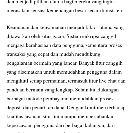
dan menjadi pilihan utama bagi mereka yang ingin
merasakan sensasi kemenangan besar secara konsisten.
Keamanan dan kenyamanan menjadi faktor utama yang
ditawarkan oleh situs gacor. Sistem enkripsi canggih
menjaga kerahasiaan data pengguna, sementara proses
transaksi yang cepat dan mudah mendukung
pengalaman bermain yang lancar. Banyak fitur canggih
yang disematkan untuk memudahkan pengguna dalam
mengikuti setiap permainan, termasuk fitur live chat dan
panduan bermain yang lengkap. Selain itu, dukungan
berbagai metode pembayaran memudahkan proses
deposit dan penarikan dana. Dengan komitmen terhadap
kualitas layanan, situs ini mampu mempertahankan
kepercayaan pengguna dari berbagai kalangan, dari