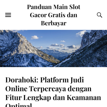
Panduan Main Slot
Gacor Gratis dan
Berbayar
Dorahoki: Platform Judi
Online Terpercaya dengan
Fitur Lengkap dan Keamanan
Optimal