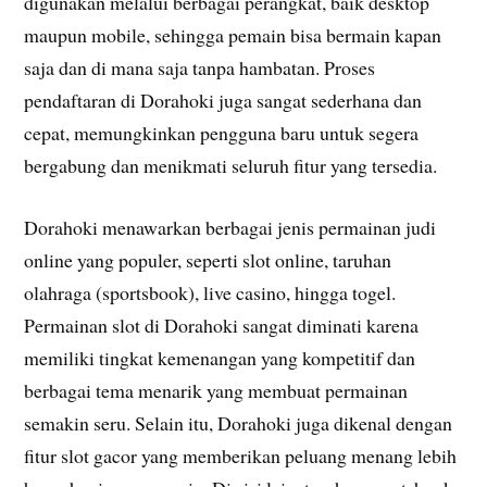
digunakan melalui berbagai perangkat, baik desktop
maupun mobile, sehingga pemain bisa bermain kapan
saja dan di mana saja tanpa hambatan. Proses
pendaftaran di Dorahoki juga sangat sederhana dan
cepat, memungkinkan pengguna baru untuk segera
bergabung dan menikmati seluruh fitur yang tersedia.
Dorahoki menawarkan berbagai jenis permainan judi
online yang populer, seperti slot online, taruhan
olahraga (sportsbook), live casino, hingga togel.
Permainan slot di Dorahoki sangat diminati karena
memiliki tingkat kemenangan yang kompetitif dan
berbagai tema menarik yang membuat permainan
semakin seru. Selain itu, Dorahoki juga dikenal dengan
fitur slot gacor yang memberikan peluang menang lebih