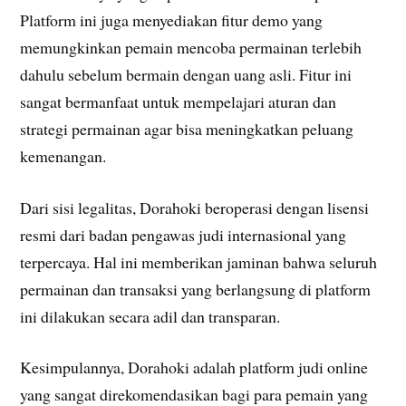
Platform ini juga menyediakan fitur demo yang
memungkinkan pemain mencoba permainan terlebih
dahulu sebelum bermain dengan uang asli. Fitur ini
sangat bermanfaat untuk mempelajari aturan dan
strategi permainan agar bisa meningkatkan peluang
kemenangan.
Dari sisi legalitas, Dorahoki beroperasi dengan lisensi
resmi dari badan pengawas judi internasional yang
terpercaya. Hal ini memberikan jaminan bahwa seluruh
permainan dan transaksi yang berlangsung di platform
ini dilakukan secara adil dan transparan.
Kesimpulannya, Dorahoki adalah platform judi online
yang sangat direkomendasikan bagi para pemain yang