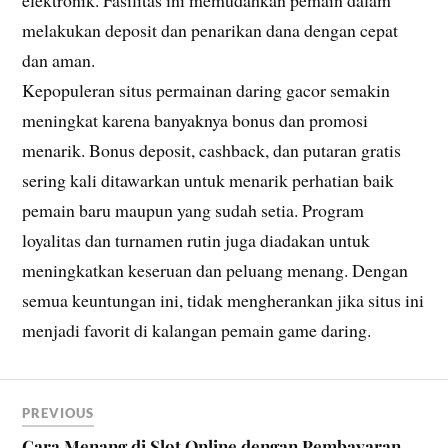
elektronik. Fasilitas ini memudahkan pemain dalam
melakukan deposit dan penarikan dana dengan cepat
dan aman.
Kepopuleran situs permainan daring gacor semakin
meningkat karena banyaknya bonus dan promosi
menarik. Bonus deposit, cashback, dan putaran gratis
sering kali ditawarkan untuk menarik perhatian baik
pemain baru maupun yang sudah setia. Program
loyalitas dan turnamen rutin juga diadakan untuk
meningkatkan keseruan dan peluang menang. Dengan
semua keuntungan ini, tidak mengherankan jika situs ini
menjadi favorit di kalangan pemain game daring.
PREVIOUS
Cara Menang di Slot Online dengan Pembayaran