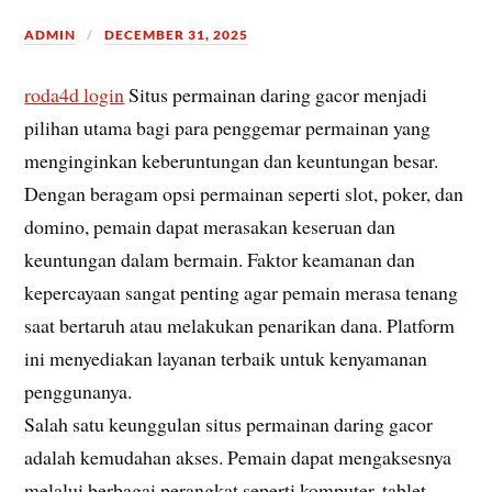
ADMIN
DECEMBER 31, 2025
roda4d login
Situs permainan daring gacor menjadi
pilihan utama bagi para penggemar permainan yang
menginginkan keberuntungan dan keuntungan besar.
Dengan beragam opsi permainan seperti slot, poker, dan
domino, pemain dapat merasakan keseruan dan
keuntungan dalam bermain. Faktor keamanan dan
kepercayaan sangat penting agar pemain merasa tenang
saat bertaruh atau melakukan penarikan dana. Platform
ini menyediakan layanan terbaik untuk kenyamanan
penggunanya.
Salah satu keunggulan situs permainan daring gacor
adalah kemudahan akses. Pemain dapat mengaksesnya
melalui berbagai perangkat seperti komputer, tablet,