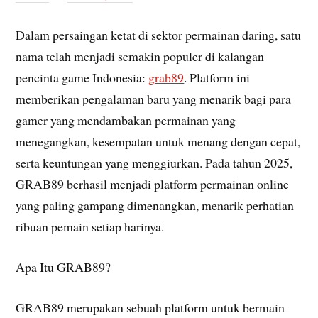
Dalam persaingan ketat di sektor permainan daring, satu
nama telah menjadi semakin populer di kalangan
pencinta game Indonesia:
grab89
. Platform ini
memberikan pengalaman baru yang menarik bagi para
gamer yang mendambakan permainan yang
menegangkan, kesempatan untuk menang dengan cepat,
serta keuntungan yang menggiurkan. Pada tahun 2025,
GRAB89 berhasil menjadi platform permainan online
yang paling gampang dimenangkan, menarik perhatian
ribuan pemain setiap harinya.
Apa Itu GRAB89?
GRAB89 merupakan sebuah platform untuk bermain