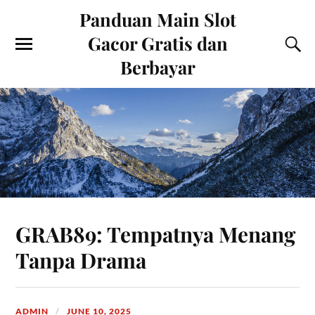
Panduan Main Slot
Gacor Gratis dan
Berbayar
GRAB89: Tempatnya Menang
Tanpa Drama
ADMIN
JUNE 10, 2025