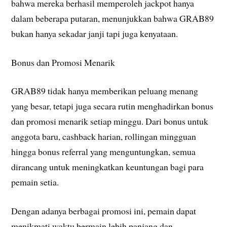
bahwa mereka berhasil memperoleh jackpot hanya
dalam beberapa putaran, menunjukkan bahwa GRAB89
bukan hanya sekadar janji tapi juga kenyataan.
Bonus dan Promosi Menarik
GRAB89 tidak hanya memberikan peluang menang
yang besar, tetapi juga secara rutin menghadirkan bonus
dan promosi menarik setiap minggu. Dari bonus untuk
anggota baru, cashback harian, rollingan mingguan
hingga bonus referral yang menguntungkan, semua
dirancang untuk meningkatkan keuntungan bagi para
pemain setia.
Dengan adanya berbagai promosi ini, pemain dapat
menikmati waktu bermain lebih panjang dan