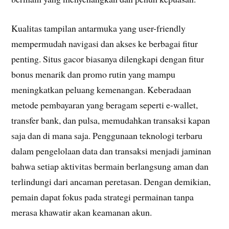
Kualitas tampilan antarmuka yang user-friendly
mempermudah navigasi dan akses ke berbagai fitur
penting. Situs gacor biasanya dilengkapi dengan fitur
bonus menarik dan promo rutin yang mampu
meningkatkan peluang kemenangan. Keberadaan
metode pembayaran yang beragam seperti e-wallet,
transfer bank, dan pulsa, memudahkan transaksi kapan
saja dan di mana saja. Penggunaan teknologi terbaru
dalam pengelolaan data dan transaksi menjadi jaminan
bahwa setiap aktivitas bermain berlangsung aman dan
terlindungi dari ancaman peretasan. Dengan demikian,
pemain dapat fokus pada strategi permainan tanpa
merasa khawatir akan keamanan akun.