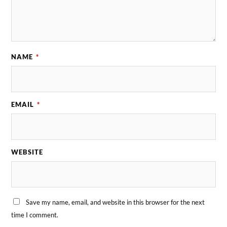
NAME
*
EMAIL
*
WEBSITE
Save my name, email, and website in this browser for the next
time I comment.