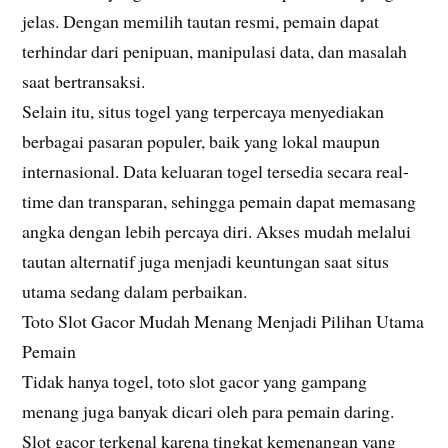
jelas. Dengan memilih tautan resmi, pemain dapat
terhindar dari penipuan, manipulasi data, dan masalah
saat bertransaksi.
Selain itu, situs togel yang terpercaya menyediakan
berbagai pasaran populer, baik yang lokal maupun
internasional. Data keluaran togel tersedia secara real-
time dan transparan, sehingga pemain dapat memasang
angka dengan lebih percaya diri. Akses mudah melalui
tautan alternatif juga menjadi keuntungan saat situs
utama sedang dalam perbaikan.
Toto Slot Gacor Mudah Menang Menjadi Pilihan Utama
Pemain
Tidak hanya togel, toto slot gacor yang gampang
menang juga banyak dicari oleh para pemain daring.
Slot gacor terkenal karena tingkat kemenangan yang