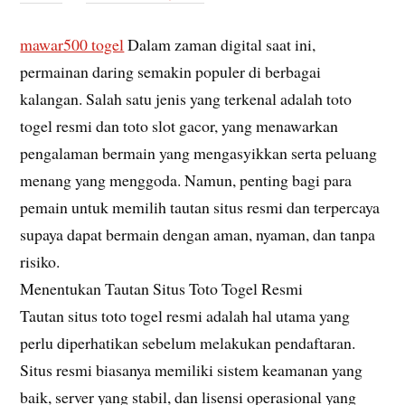
mawar500 togel
Dalam zaman digital saat ini,
permainan daring semakin populer di berbagai
kalangan. Salah satu jenis yang terkenal adalah toto
togel resmi dan toto slot gacor, yang menawarkan
pengalaman bermain yang mengasyikkan serta peluang
menang yang menggoda. Namun, penting bagi para
pemain untuk memilih tautan situs resmi dan terpercaya
supaya dapat bermain dengan aman, nyaman, dan tanpa
risiko.
Menentukan Tautan Situs Toto Togel Resmi
Tautan situs toto togel resmi adalah hal utama yang
perlu diperhatikan sebelum melakukan pendaftaran.
Situs resmi biasanya memiliki sistem keamanan yang
baik, server yang stabil, dan lisensi operasional yang