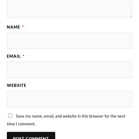
NAME
*
EMAIL
*
WEBSITE
Save my name, email, and website in this browser for the next
time I comment.