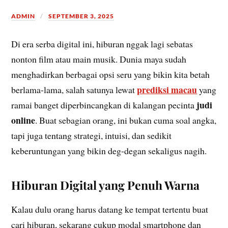
ADMIN
SEPTEMBER 3, 2025
Di era serba digital ini, hiburan nggak lagi sebatas
nonton film atau main musik. Dunia maya sudah
menghadirkan berbagai opsi seru yang bikin kita betah
prediksi macau
berlama-lama, salah satunya lewat
yang
judi
ramai banget diperbincangkan di kalangan pecinta
online
. Buat sebagian orang, ini bukan cuma soal angka,
tapi juga tentang strategi, intuisi, dan sedikit
keberuntungan yang bikin deg-degan sekaligus nagih.
Hiburan Digital yang Penuh Warna
Kalau dulu orang harus datang ke tempat tertentu buat
cari hiburan, sekarang cukup modal smartphone dan