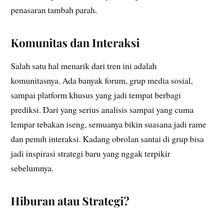
penasaran tambah parah.
Komunitas dan Interaksi
Salah satu hal menarik dari tren ini adalah
komunitasnya. Ada banyak forum, grup media sosial,
sampai platform khusus yang jadi tempat berbagi
prediksi. Dari yang serius analisis sampai yang cuma
lempar tebakan iseng, semuanya bikin suasana jadi rame
dan penuh interaksi. Kadang obrolan santai di grup bisa
jadi inspirasi strategi baru yang nggak terpikir
sebelumnya.
Hiburan atau Strategi?