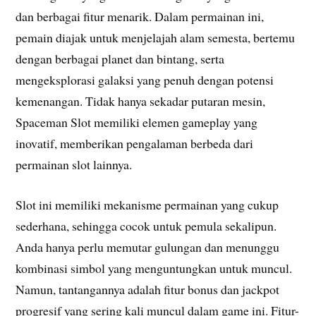
dan berbagai fitur menarik. Dalam permainan ini,
pemain diajak untuk menjelajah alam semesta, bertemu
dengan berbagai planet dan bintang, serta
mengeksplorasi galaksi yang penuh dengan potensi
kemenangan. Tidak hanya sekadar putaran mesin,
Spaceman Slot memiliki elemen gameplay yang
inovatif, memberikan pengalaman berbeda dari
permainan slot lainnya.
Slot ini memiliki mekanisme permainan yang cukup
sederhana, sehingga cocok untuk pemula sekalipun.
Anda hanya perlu memutar gulungan dan menunggu
kombinasi simbol yang menguntungkan untuk muncul.
Namun, tantangannya adalah fitur bonus dan jackpot
progresif yang sering kali muncul dalam game ini. Fitur-