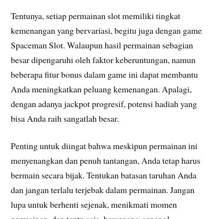
Tentunya, setiap permainan slot memiliki tingkat
kemenangan yang bervariasi, begitu juga dengan game
Spaceman Slot. Walaupun hasil permainan sebagian
besar dipengaruhi oleh faktor keberuntungan, namun
beberapa fitur bonus dalam game ini dapat membantu
Anda meningkatkan peluang kemenangan. Apalagi,
dengan adanya jackpot progresif, potensi hadiah yang
bisa Anda raih sangatlah besar.
Penting untuk diingat bahwa meskipun permainan ini
menyenangkan dan penuh tantangan, Anda tetap harus
bermain secara bijak. Tentukan batasan taruhan Anda
dan jangan terlalu terjebak dalam permainan. Jangan
lupa untuk berhenti sejenak, menikmati momen