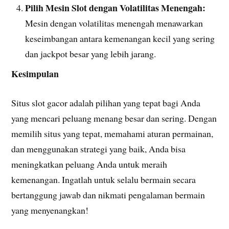
Pilih Mesin Slot dengan Volatilitas Menengah:
Mesin dengan volatilitas menengah menawarkan
keseimbangan antara kemenangan kecil yang sering
dan jackpot besar yang lebih jarang.
Kesimpulan
Situs slot gacor adalah pilihan yang tepat bagi Anda
yang mencari peluang menang besar dan sering. Dengan
memilih situs yang tepat, memahami aturan permainan,
dan menggunakan strategi yang baik, Anda bisa
meningkatkan peluang Anda untuk meraih
kemenangan. Ingatlah untuk selalu bermain secara
bertanggung jawab dan nikmati pengalaman bermain
yang menyenangkan!