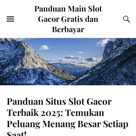
Panduan Main Slot
Gacor Gratis dan
Berbayar
Panduan Situs Slot Gacor
Terbaik 2025: Temukan
Peluang Menang Besar Setiap
Saat!