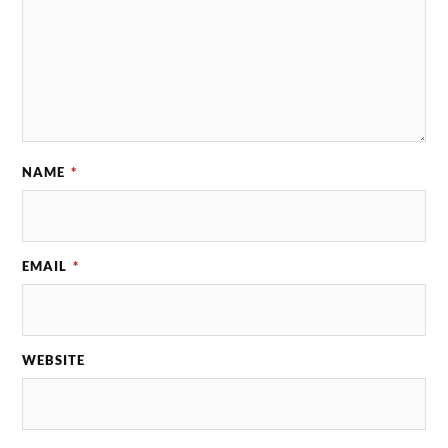
NAME
*
EMAIL
*
WEBSITE