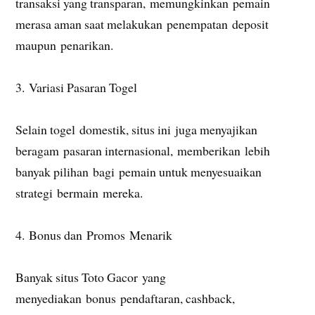
transaksi yang transparan, memungkinkan pemain
merasa aman saat melakukan penempatan deposit
maupun penarikan.
3. Variasi Pasaran Togel
Selain togel domestik, situs ini juga menyajikan
beragam pasaran internasional, memberikan lebih
banyak pilihan bagi pemain untuk menyesuaikan
strategi bermain mereka.
4. Bonus dan Promos Menarik
Banyak situs Toto Gacor yang
menyediakan bonus pendaftaran, cashback,