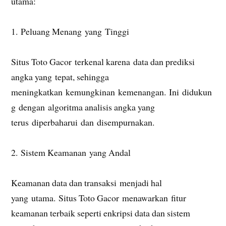
utama:
1. Peluang Menang yang Tinggi
Situs Toto Gacor terkenal karena data dan prediksi
angka yang tepat, sehingga
meningkatkan kemungkinan kemenangan. Ini didukun
g dengan algoritma analisis angka yang
terus diperbaharui dan disempurnakan.
2. Sistem Keamanan yang Andal
Keamanan data dan transaksi menjadi hal
yang utama. Situs Toto Gacor menawarkan fitur
keamanan terbaik seperti enkripsi data dan sistem