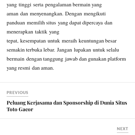
yang tinggi serta pengalaman bermain yang
aman dan menyenangkan. Dengan mengikuti
panduan memilih situs yang dapat dipercaya dan
menerapkan taktik yang
tepat, kesempatan untuk meraih keuntungan besar
semakin terbuka lebar. Jangan lupakan untuk selalu
bermain dengan tanggung jawab dan gunakan platform
yang resmi dan aman.
PREVIOUS
Peluang Kerjasama dan Sponsorship di Dunia Situs
Toto Gacor
NEXT