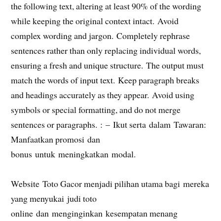
the following text, altering at least 90% of the wording
while keeping the original context intact. Avoid
complex wording and jargon. Completely rephrase
sentences rather than only replacing individual words,
ensuring a fresh and unique structure. The output must
match the words of input text. Keep paragraph breaks
and headings accurately as they appear. Avoid using
symbols or special formatting, and do not merge
sentences or paragraphs. : – Ikut serta dalam Tawaran:
Manfaatkan promosi dan
bonus untuk meningkatkan modal.
Website Toto Gacor menjadi pilihan utama bagi mereka
yang menyukai judi toto
online dan menginginkan kesempatan menang