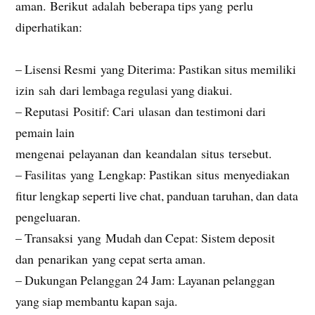
aman. Berikut adalah beberapa tips yang perlu
diperhatikan:
– Lisensi Resmi yang Diterima: Pastikan situs memiliki
izin sah dari lembaga regulasi yang diakui.
– Reputasi Positif: Cari ulasan dan testimoni dari
pemain lain
mengenai pelayanan dan keandalan situs tersebut.
– Fasilitas yang Lengkap: Pastikan situs menyediakan
fitur lengkap seperti live chat, panduan taruhan, dan data
pengeluaran.
– Transaksi yang Mudah dan Cepat: Sistem deposit
dan penarikan yang cepat serta aman.
– Dukungan Pelanggan 24 Jam: Layanan pelanggan
yang siap membantu kapan saja.