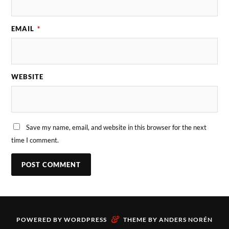
EMAIL
*
WEBSITE
Save my name, email, and website in this browser for the next
time I comment.
&
POWERED BY
WORDPRESS
THEME BY
ANDERS NORÉN