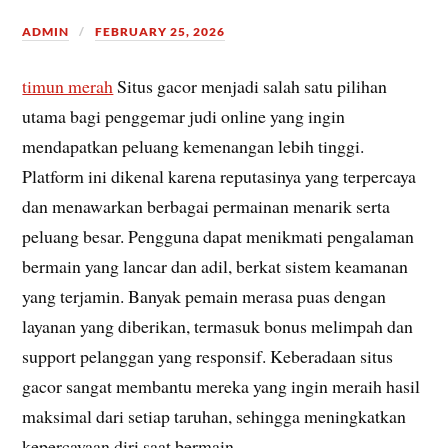
ADMIN
FEBRUARY 25, 2026
timun merah
Situs gacor menjadi salah satu pilihan
utama bagi penggemar judi online yang ingin
mendapatkan peluang kemenangan lebih tinggi.
Platform ini dikenal karena reputasinya yang terpercaya
dan menawarkan berbagai permainan menarik serta
peluang besar. Pengguna dapat menikmati pengalaman
bermain yang lancar dan adil, berkat sistem keamanan
yang terjamin. Banyak pemain merasa puas dengan
layanan yang diberikan, termasuk bonus melimpah dan
support pelanggan yang responsif. Keberadaan situs
gacor sangat membantu mereka yang ingin meraih hasil
maksimal dari setiap taruhan, sehingga meningkatkan
kepercayaan diri saat bermain.