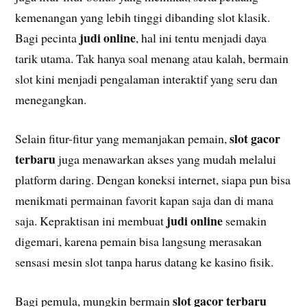
kemenangan yang lebih tinggi dibanding slot klasik.
judi online
Bagi pecinta
, hal ini tentu menjadi daya
tarik utama. Tak hanya soal menang atau kalah, bermain
slot kini menjadi pengalaman interaktif yang seru dan
menegangkan.
slot gacor
Selain fitur-fitur yang memanjakan pemain,
terbaru
juga menawarkan akses yang mudah melalui
platform daring. Dengan koneksi internet, siapa pun bisa
menikmati permainan favorit kapan saja dan di mana
judi online
saja. Kepraktisan ini membuat
semakin
digemari, karena pemain bisa langsung merasakan
sensasi mesin slot tanpa harus datang ke kasino fisik.
slot gacor terbaru
Bagi pemula, mungkin bermain