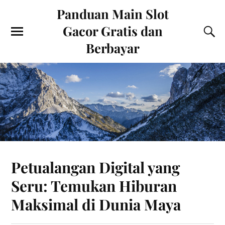
Panduan Main Slot
Gacor Gratis dan
Berbayar
Petualangan Digital yang
Seru: Temukan Hiburan
Maksimal di Dunia Maya