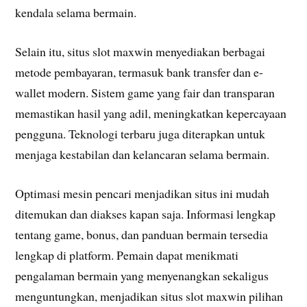
kendala selama bermain.
Selain itu, situs slot maxwin menyediakan berbagai
metode pembayaran, termasuk bank transfer dan e-
wallet modern. Sistem game yang fair dan transparan
memastikan hasil yang adil, meningkatkan kepercayaan
pengguna. Teknologi terbaru juga diterapkan untuk
menjaga kestabilan dan kelancaran selama bermain.
Optimasi mesin pencari menjadikan situs ini mudah
ditemukan dan diakses kapan saja. Informasi lengkap
tentang game, bonus, dan panduan bermain tersedia
lengkap di platform. Pemain dapat menikmati
pengalaman bermain yang menyenangkan sekaligus
menguntungkan, menjadikan situs slot maxwin pilihan