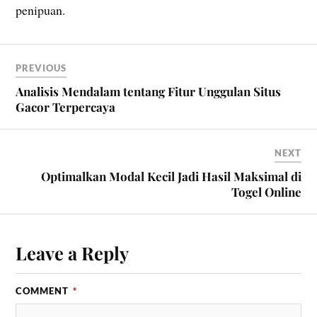
penipuan.
PREVIOUS
Analisis Mendalam tentang Fitur Unggulan Situs
Gacor Terpercaya
NEXT
Optimalkan Modal Kecil Jadi Hasil Maksimal di
Togel Online
Leave a Reply
COMMENT
*