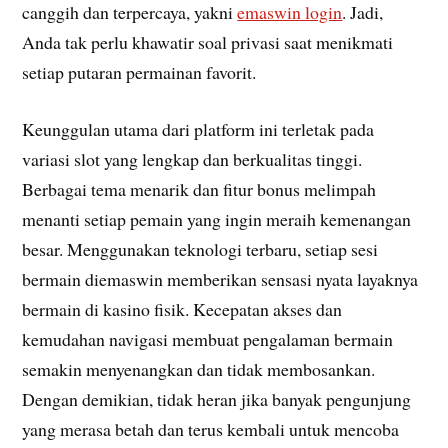
canggih dan terpercaya, yakni
emaswin login
. Jadi,
Anda tak perlu khawatir soal privasi saat menikmati
setiap putaran permainan favorit.
Keunggulan utama dari platform ini terletak pada
variasi slot yang lengkap dan berkualitas tinggi.
Berbagai tema menarik dan fitur bonus melimpah
menanti setiap pemain yang ingin meraih kemenangan
besar. Menggunakan teknologi terbaru, setiap sesi
bermain diemaswin memberikan sensasi nyata layaknya
bermain di kasino fisik. Kecepatan akses dan
kemudahan navigasi membuat pengalaman bermain
semakin menyenangkan dan tidak membosankan.
Dengan demikian, tidak heran jika banyak pengunjung
yang merasa betah dan terus kembali untuk mencoba