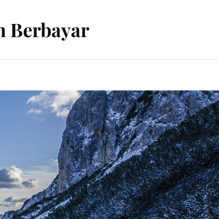
n Berbayar