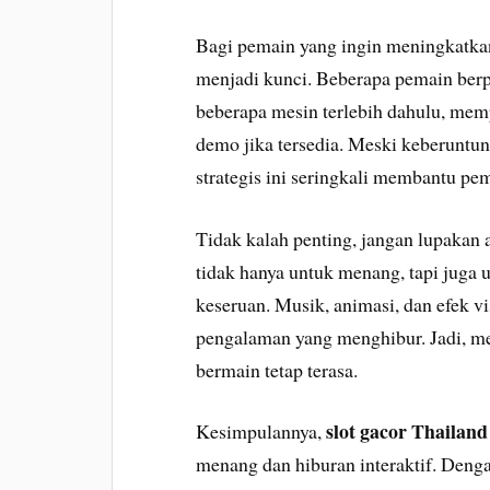
Bagi pemain yang ingin meningkatka
menjadi kunci. Beberapa pemain be
beberapa mesin terlebih dahulu, memp
demo jika tersedia. Meski keberuntun
strategis ini seringkali membantu pe
Tidak kalah penting, jangan lupakan 
tidak hanya untuk menang, tapi jug
keseruan. Musik, animasi, dan efek v
pengalaman yang menghibur. Jadi, m
bermain tetap terasa.
slot gacor Thailand
Kesimpulannya,
menang dan hiburan interaktif. Deng