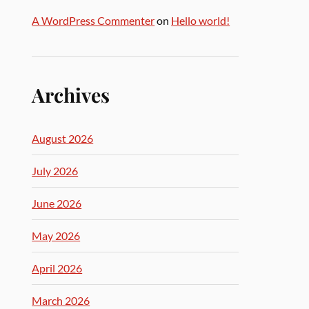
A WordPress Commenter
on
Hello world!
Archives
August 2026
July 2026
June 2026
May 2026
April 2026
March 2026