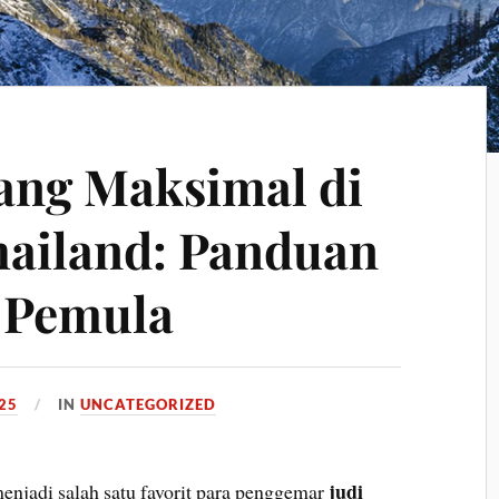
ang Maksimal di
hailand: Panduan
 Pemula
25
IN
UNCATEGORIZED
judi
enjadi salah satu favorit para penggemar