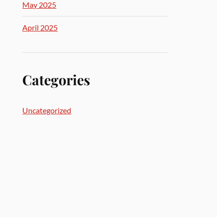
May 2025
April 2025
Categories
Uncategorized