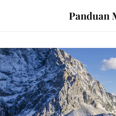
Panduan M