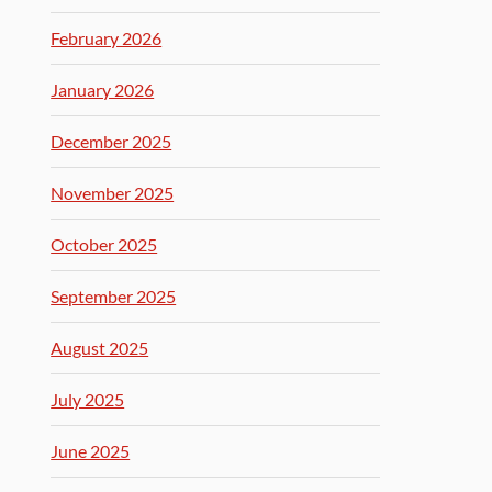
February 2026
January 2026
December 2025
November 2025
October 2025
September 2025
August 2025
July 2025
June 2025