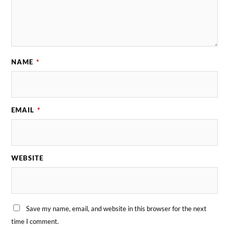
NAME
*
EMAIL
*
WEBSITE
Save my name, email, and website in this browser for the next
time I comment.