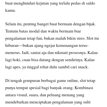
buat menghindari kejutan yang terlalu pedas di saldo
kamu.
Selain itu, penting banget buat bermain dengan bijak.
Tentuin batas modal dan waktu bermain biar
pengalaman tetap fun, bukan malah bikin stres. Slot itu
hiburan—bukan ajang ngejar kemenangan terus-
menerus. Jadi, santai aja dan nikmati prosesnya. Kalau
lagi hoki, cuan bisa datang dengan sendirinya. Kalau
lagi apes, ya tinggal rehat dulu sambil cari snack.
Di tengah gempuran berbagai game online, slot tetap
punya tempat spesial bagi banyak orang. Kombinasi
antara visual, suara, dan peluang menang yang
mendebarkan menciptakan pengalaman yang sulit