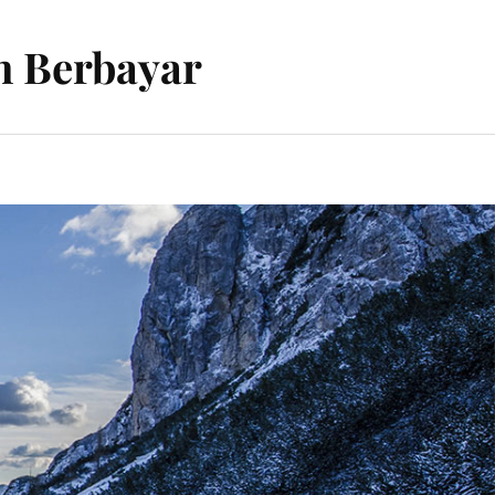
n Berbayar