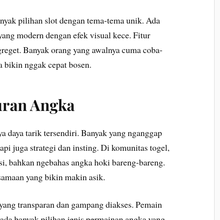
banyak pilihan slot dengan tema-tema unik. Ada
 yang modern dengan efek visual kece. Fitur
greget. Banyak orang yang awalnya cuma coba-
a bikin nggak cepat bosen.
uran Angka
a daya tarik tersendiri. Banyak yang nganggap
api juga strategi dan insting. Di komunitas togel,
ksi, bahkan ngebahas angka hoki bareng-bareng.
rsamaan yang bikin makin asik.
m yang transparan dan gampang diakses. Pemain
s ada banyak pilihan jenis permainan angka yang