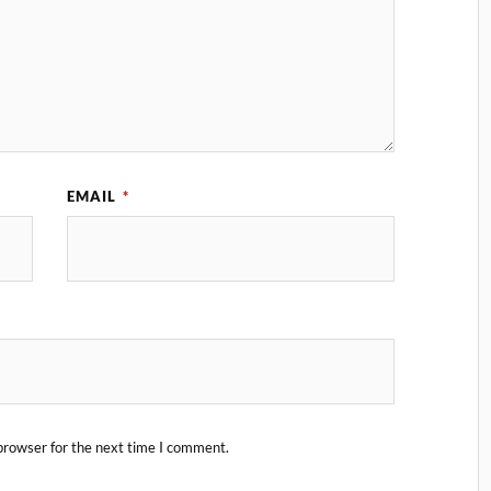
EMAIL
*
browser for the next time I comment.