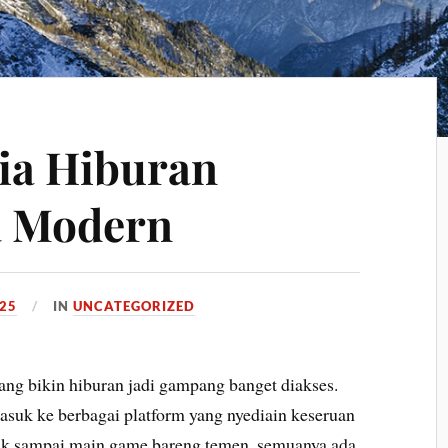
ia Hiburan
ra Modern
025
IN
UNCATEGORIZED
rang bikin hiburan jadi gampang banget diakses.
suk ke berbagai platform yang nyediain keseruan
sik sampai main game bareng temen, semuanya ada