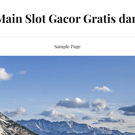
ain Slot Gacor Gratis da
Sample Page