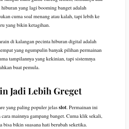
k hiburan yang lagi booming banget adalah
ukan cuma soal menang atau kalah, tapi lebih ke
ru yang bikin ketagihan.
rain di kalangan pecinta hiburan digital adalah
i tempat yang ngumpulin banyak pilihan permainan
uma tampilannya yang kekinian, tapi sistemnya
ahkan buat pemula.
in Jadi Lebih Greget
slot
re yang paling populer jelas
. Permainan ini
a cara mainnya gampang banget. Cuma klik sekali,
 bisa bikin suasana hati berubah seketika.