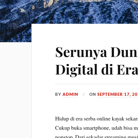
Serunya Dun
Digital di E
BY
ADMIN
ON
SEPTEMBER 17, 2
Hidup di era serba online kayak seka
Cukup buka smartphone, udah bisa ma
nonstop. Dari sekadar streaming mu