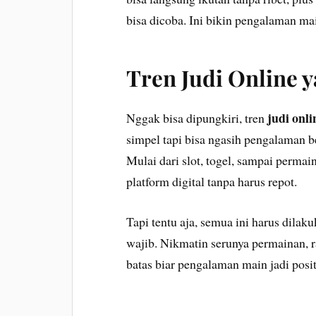
bisa dicoba. Ini bikin pengalaman main
Tren Judi Online 
judi onli
Nggak bisa dipungkiri, tren
simpel tapi bisa ngasih pengalaman be
Mulai dari slot, togel, sampai permai
platform digital tanpa harus repot.
Tapi tentu aja, semua ini harus dilaku
wajib. Nikmatin serunya permainan, ra
batas biar pengalaman main jadi pos