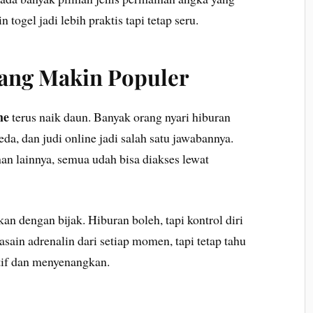
 togel jadi lebih praktis tapi tetap seru.
yang Makin Populer
ne
terus naik daun. Banyak orang nyari hiburan
da, dan judi online jadi salah satu jawabannya.
nan lainnya, semua udah bisa diakses lewat
kan dengan bijak. Hiburan boleh, tapi kontrol diri
sain adrenalin dari setiap momen, tapi tetap tahu
itif dan menyenangkan.