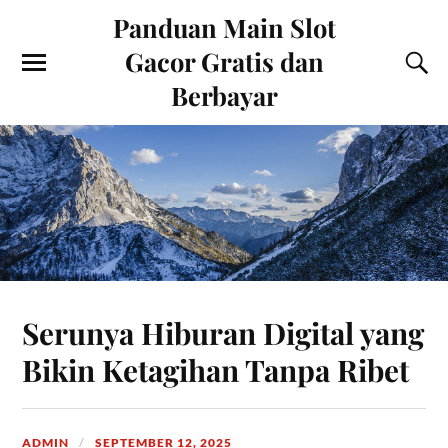
Panduan Main Slot
Gacor Gratis dan
Berbayar
Serunya Hiburan Digital yang
Bikin Ketagihan Tanpa Ribet
ADMIN
SEPTEMBER 12, 2025