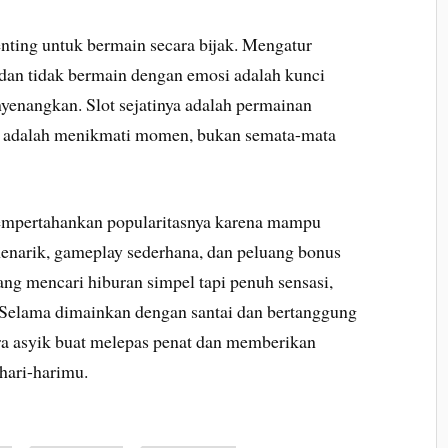
enting untuk bermain secara bijak. Mengatur
 dan tidak bermain dengan emosi adalah kunci
enangkan. Slot sejatinya adalah permainan
ke adalah menikmati momen, bukan semata-mata
 mempertahankan popularitasnya karena mampu
enarik, gameplay sederhana, dan peluang bonus
g mencari hiburan simpel tapi penuh sensasi,
as. Selama dimainkan dengan santai dan bertanggung
ara asyik buat melepas penat dan memberikan
hari-harimu.