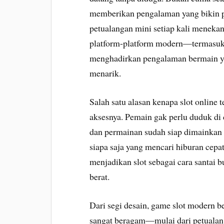
memberikan pengalaman yang bikin p
petualangan mini setiap kali meneka
platform-platform modern—termasuk 
menghadirkan pengalaman bermain ya
menarik.
Salah satu alasan kenapa slot online
aksesnya. Pemain gak perlu duduk di 
dan permainan sudah siap dimainkan ka
siapa saja yang mencari hiburan cep
menjadikan slot sebagai cara santai b
berat.
Dari segi desain, game slot modern 
sangat beragam—mulai dari petualanga