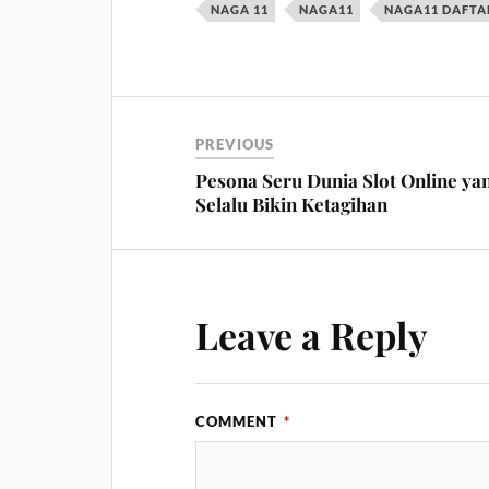
NAGA 11
NAGA11
NAGA11 DAFTA
PREVIOUS
Pesona Seru Dunia Slot Online ya
Selalu Bikin Ketagihan
Leave a Reply
COMMENT
*