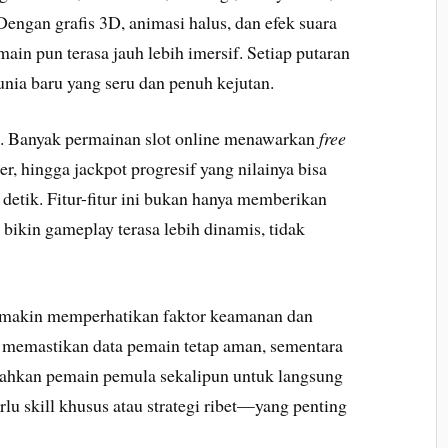
. Dengan grafis 3D, animasi halus, dan efek suara
ain pun terasa jauh lebih imersif. Setiap putaran
ia baru yang seru dan penuh kejutan.
ma. Banyak permainan slot online menawarkan
free
ter, hingga jackpot progresif yang nilainya bisa
 detik. Fitur-fitur ini bukan hanya memberikan
 bikin gameplay terasa lebih dinamis, tidak
i semakin memperhatikan faktor keamanan dan
 memastikan data pemain tetap aman, sementara
ahkan pemain pemula sekalipun untuk langsung
lu skill khusus atau strategi ribet—yang penting