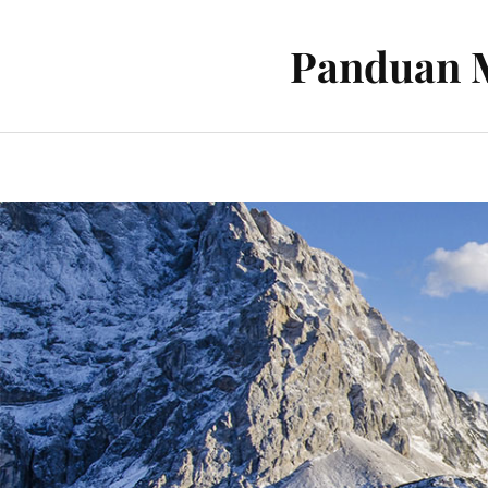
Panduan M