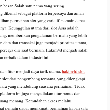
 besar. Salah satu nama yang sering
g dikenal sebagai platform terpercaya dan aman
lihan permainan slot yang variatif, pemain dapat
inya. Keunggulan utama dari slot Asia adalah
mbang, memberikan pengalaman bermain yang lebih
 data dan transaksi juga menjadi prioritas utama,
ercaya diri saat bermain. Hakim4d menjadi salah
 terbaik dalam industri ini.
 dan fitur menjadi daya tarik utama.
hakim4d slot
slot dari pengembang ternama, yang dilengkapi
n suara yang mendukung suasana permainan. Tidak
latform ini juga menyediakan fitur bonus dan
eluang menang. Kemudahan akses melalui
at pemain dapat menikmati permainan kapan saja