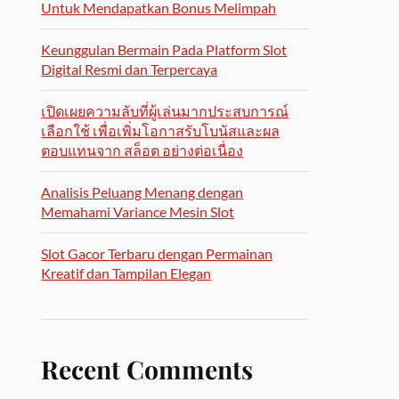
Untuk Mendapatkan Bonus Melimpah
Keunggulan Bermain Pada Platform Slot
Digital Resmi dan Terpercaya
เปิดเผยความลับที่ผู้เล่นมากประสบการณ์
เลือกใช้ เพื่อเพิ่มโอกาสรับโบนัสและผล
ตอบแทนจาก สล็อต อย่างต่อเนื่อง
Analisis Peluang Menang dengan
Memahami Variance Mesin Slot
Slot Gacor Terbaru dengan Permainan
Kreatif dan Tampilan Elegan
Recent Comments