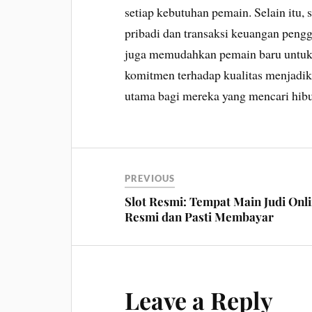
setiap kebutuhan pemain. Selain itu,
pribadi dan transaksi keuangan peng
juga memudahkan pemain baru untuk 
komitmen terhadap kualitas menjadika
utama bagi mereka yang mencari hibu
PREVIOUS
Slot Resmi: Tempat Main Judi Onl
Resmi dan Pasti Membayar
Leave a Reply