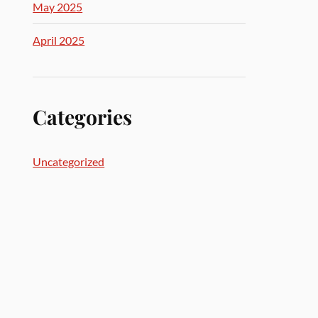
May 2025
April 2025
Categories
Uncategorized