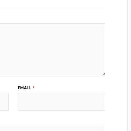
EMAIL
*