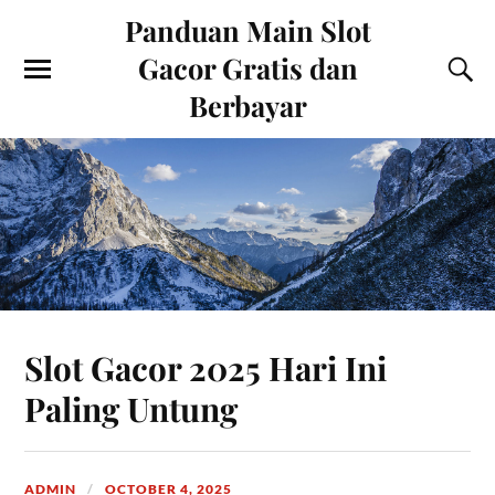
Panduan Main Slot
Gacor Gratis dan
Berbayar
Slot Gacor 2025 Hari Ini
Paling Untung
ADMIN
OCTOBER 4, 2025