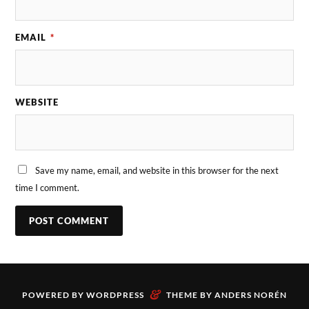
EMAIL
*
WEBSITE
Save my name, email, and website in this browser for the next
time I comment.
&
POWERED BY
WORDPRESS
THEME BY
ANDERS NORÉN