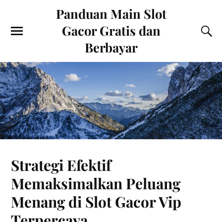
Panduan Main Slot
Gacor Gratis dan
Berbayar
Strategi Efektif
Memaksimalkan Peluang
Menang di Slot Gacor Vip
Terpercaya