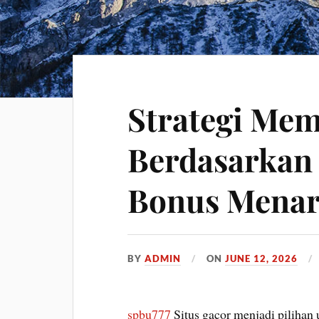
Strategi Mem
Berdasarkan 
Bonus Menar
BY
ADMIN
ON
JUNE 12, 2026
spbu777
Situs gacor menjadi pilihan 