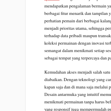
mendapatkan pengalaman bermain y
berbagai fitur menarik dan tampilan 
perhatian pemain dari berbagai kal
menjadi prioritas utama, sehingga pe
terhadap data pribadi maupun transaks
koleksi permainan dengan inovasi ter
semangat dalam menikmati setiap sesi
sebagai tempat yang terpercaya dan pa
Kemudahan akses menjadi salah satu k
diabaikan. Dengan teknologi yang c
kapan saja dan di mana saja melalui 
Desain antarmuka yang intuitif memu
menikmati permainan tanpa harus bela
yang responsif juga mempermudah pr