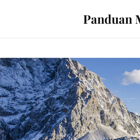
Panduan M