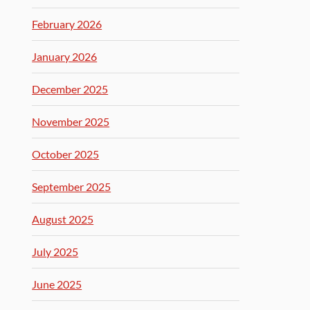
February 2026
January 2026
December 2025
November 2025
October 2025
September 2025
August 2025
July 2025
June 2025