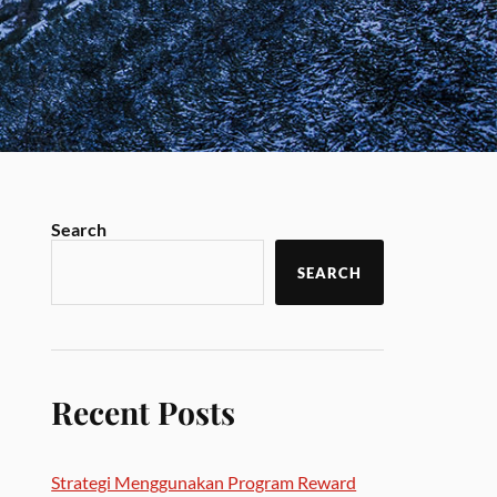
Search
SEARCH
Recent Posts
Strategi Menggunakan Program Reward