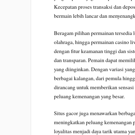
Kecepatan proses transaksi dan depos
bermain lebih lancar dan menyenang
Beragam pilihan permainan tersedia le
olahraga, hingga permainan casino liv
dengan fitur keamanan tinggi dan s
dan transparan. Pemain dapat memilih
yang diinginkan. Dengan variasi ya
berbagai kalangan, dari pemula hing
dirancang untuk memberikan sensasi
peluang kemenangan yang besar.
Situs gacor juga menawarkan berbag
meningkatkan peluang kemenangan pe
loyalitas menjadi daya tarik utama 